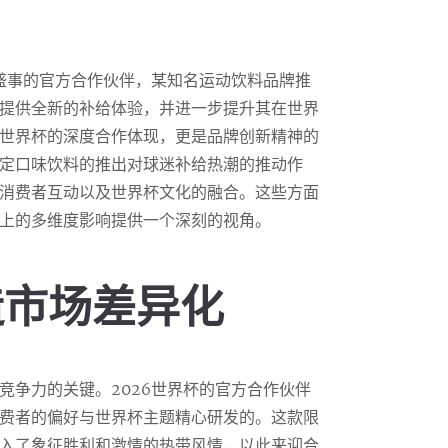
球盛事的官方合作伙伴，某知名运动饮料品牌推
提供全新的补给体验，并进一步提升其在世界
世界杯的深度合作体现，更是品牌创新精神的
定口味饮料的推出对球迷补给热潮的推动作
消费者互动以及世界杯文化的融合。这些方面
上的多维度影响提供一个深刻的视角。
造市场差异化
竞争力的关键。2026世界杯的官方合作伙伴
费者的偏好与世界杯主题精心研发的。这款限
入了象征胜利和激情的热带风情，以此来迎合