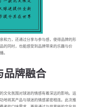
亲和力，还通过分享与参与感，使得品牌的形
品的同时，也能感受到品牌带来的乐趣与价
播。
与品牌融合
的文化氛围对球迷的情感有着深远的影响。运
功地将其产品与球迷的情感紧密相连。此次推
费者的口味需求，更是通过与世界杯的文化共