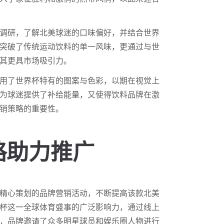
调研，了解北美球迷的口味偏好，并结合世界
突破了传统运动饮料的单一风味，更通过与世
其更具市场吸引力。
用了世界杯特有的图案与色彩，以期在视觉上
为球迷提供了补给能量，又使得饮料品牌在激
销策略的重要性。
略助力推广
精心策划的品牌营销活动，不断提高该款北美
杯这一全球体育盛事的广泛影响力，通过线上
，品牌邀请了众多明星球员和娱乐圈人物进行