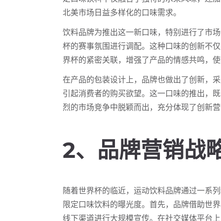
北美市场日益多样化的口味需求。
饮料品牌为推出这一新口味，特别进行了市场
杯的赛事氛围进行调配。这种口味的创新不仅
界杯的紧密关联，增强了产品的情感共鸣，使
在产品的包装设计上，品牌也做出了创新，采
引起消费者的购买欲望。这一口味的推出，既
烈的市场竞争中脱颖而出，充分体现了创新营
2、品牌营销战
随着世界杯的临近，运动饮料品牌通过一系列
限定口味饮料的曝光度。首先，品牌借助世界
线下渠道进行大规模宣传。在社交媒体平台上