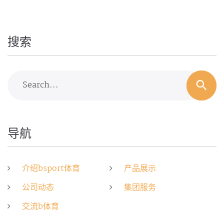
搜索
Search...
导航
介绍bsport体育
产品展示
公司动态
集团服务
交流b体育