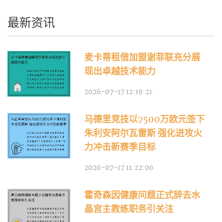
最新资讯
麦卡蒂租借加盟谢菲联充分展
现出卓越技术能力
2026-07-17 12:19:21
马德里竞技以7500万欧元签下
朱利安阿尔瓦雷斯 强化进攻火
力冲击新赛季目标
2026-07-17 11:22:06
霍奇森因健康问题正式辞去水
晶宫主教练职务引关注