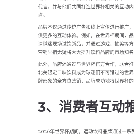
代言，并与他们共同打造世界杯相关的互动内
点。
品牌不仅通过传统广告和线上宣传进行推广，
供更多的互动体验。例如，在世界杯期间，品
请球迷现场试饮新品，并通过游戏、抽奖等方
营销举措无疑将大大提升饮料品牌的市场知名
此外，品牌还通过与世界杯官方合作，联合推
北美限定口味饮料成为球迷们不可错过的世界
牌形象的全方位营销，品牌成功地将世界杯的
3、消费者互动
2026年世界杯期间，运动饮料品牌通过一