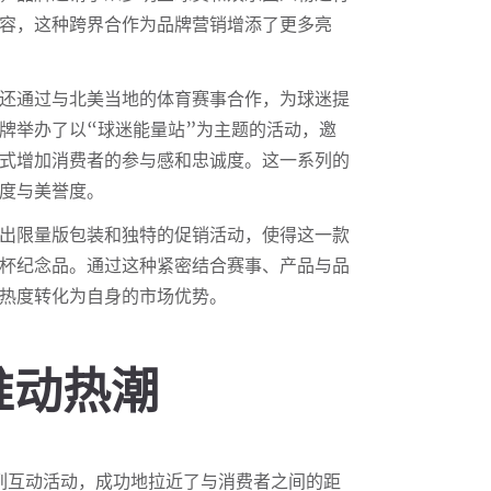
容，这种跨界合作为品牌营销增添了更多亮
还通过与北美当地的体育赛事合作，为球迷提
牌举办了以“球迷能量站”为主题的活动，邀
式增加消费者的参与感和忠诚度。这一系列的
度与美誉度。
出限量版包装和独特的促销活动，使得这一款
杯纪念品。通过这种紧密结合赛事、产品与品
热度转化为自身的市场优势。
推动热潮
系列互动活动，成功地拉近了与消费者之间的距