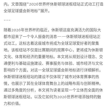
内。文章围绕“2026世界杯休斯顿球迷枢纽站正式动工打造
全球足球盛会新地标”展开。
---
随着2026年世界杯的临近，休斯顿这座充满活力的国际大
都市迎来了一个令人振奋的消息——休斯顿球迷枢纽站正
式动工，这标志着这座城市将成为全球足球爱好者的聚集
地。该枢纽站不仅是比赛期间的观赛中心，更将成为休斯顿
文化、体育和经济的重要地标。本文将从规划设计理念、交
通便利与基础设施建设、赛事服务与体验、城市经济与文化
影响四个方面，对这一全球足球盛会新地标进行详细解析。
休斯顿球迷枢纽站的建设不仅体现了城市对体育赛事的热
情，也展示了其在全球体育舞台上的战略布局与创新精神。
通过多角度的分析，本文将为读者呈现一个立体而全面的休
斯顿球迷枢纽站，以及它如何为2026世界杯增添独特的魅
力和价值。