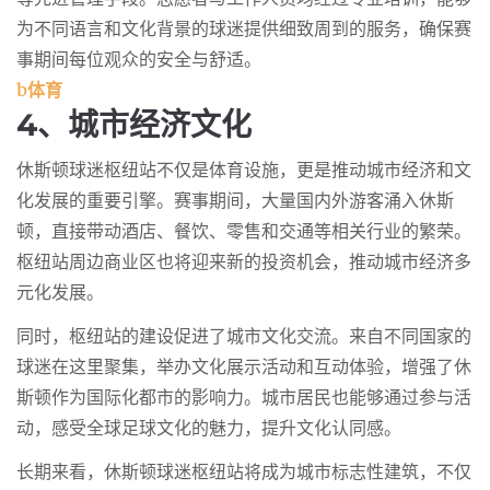
为不同语言和文化背景的球迷提供细致周到的服务，确保赛
事期间每位观众的安全与舒适。
b体育
4、城市经济文化
休斯顿球迷枢纽站不仅是体育设施，更是推动城市经济和文
化发展的重要引擎。赛事期间，大量国内外游客涌入休斯
顿，直接带动酒店、餐饮、零售和交通等相关行业的繁荣。
枢纽站周边商业区也将迎来新的投资机会，推动城市经济多
元化发展。
同时，枢纽站的建设促进了城市文化交流。来自不同国家的
球迷在这里聚集，举办文化展示活动和互动体验，增强了休
斯顿作为国际化都市的影响力。城市居民也能够通过参与活
动，感受全球足球文化的魅力，提升文化认同感。
长期来看，休斯顿球迷枢纽站将成为城市标志性建筑，不仅