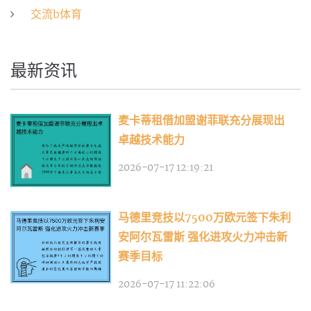
交流b体育
最新资讯
麦卡蒂租借加盟谢菲联充分展现出
卓越技术能力
2026-07-17 12:19:21
马德里竞技以7500万欧元签下朱利
安阿尔瓦雷斯 强化进攻火力冲击新
赛季目标
2026-07-17 11:22:06