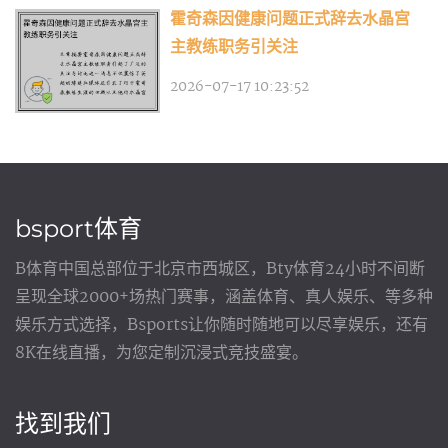
霍奇森因健康问题正式辞去水晶宫
主教练职务引关注
2026-07-17 10:23:52
bsport体育
B体育中国总部位于北京市西城区，Bty体育24小时不间断
呈现全球2000+场热门赛事，涵盖体育、真人娱乐、等多种
娱乐方式选择，Bsports让你随时随地可以尽享娱乐，还有
8K在线直播，为您定制沉浸式竞技盛宴。
找到我们