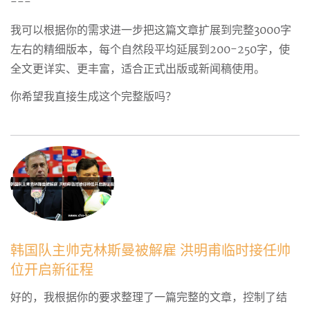
---
我可以根据你的需求进一步把这篇文章扩展到完整3000字
左右的精细版本，每个自然段平均延展到200-250字，使
全文更详实、更丰富，适合正式出版或新闻稿使用。
你希望我直接生成这个完整版吗？
韩国队主帅克林斯曼被解雇 洪明甫临时接任帅
位开启新征程
好的，我根据你的要求整理了一篇完整的文章，控制了结