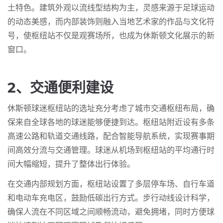
土特色。建筑外观以流线型结构为主，灵感来源于足球运动
的动态美感，而内部装饰则融入当地艺术家的作品与文化符
号，使枢纽站不仅是观赛场所，也成为休斯顿文化展示的新
窗口。
2、交通便利建设
休斯顿球迷枢纽站的选址充分考虑了城市交通枢纽布局，确
保来自全球各地的球迷能够便捷到达。枢纽站附近设有多条
高速公路和轨道交通线路，配合智能导航系统，实现赛事期
间高效分流与交通管理。球迷从机场到枢纽站的平均通行时
间大幅缩短，提升了整体出行体验。
在交通内部规划方面，枢纽站设置了多层停车场、自行车道
和电动车充电区，鼓励低碳出行方式。步行动线设计科学，
确保人流在不同区域之间顺畅流动，避免拥堵，同时方便球