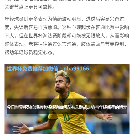
关键节点上更具可靠性。
年轻球员则更多表现为情绪波动明显，进球后容易兴奋过
度，失误后容易自责焦虑。这种心理起伏在普通比赛中影响
不大，但在世界杯淘汰赛阶段却可能被无限放大，从而影响
整体表现。老将往往通过语言沟通、肢体鼓励与节奏控制，
帮助年轻球员稳定心态。