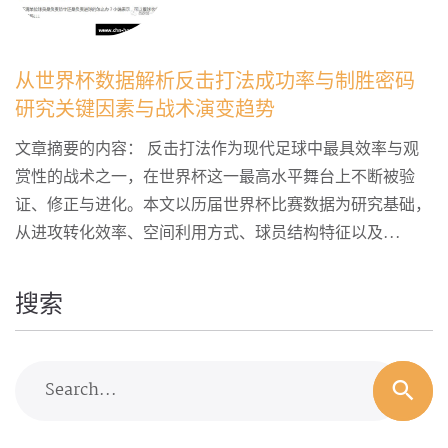
从世界杯数据解析反击打法成功率与制胜密码
研究关键因素与战术演变趋势
文章摘要的内容： 反击打法作为现代足球中最具效率与观
赏性的战术之一，在世界杯这一最高水平舞台上不断被验
证、修正与进化。本文以历届世界杯比赛数据为研究基础，
从进攻转化效率、空间利用方式、球员结构特征以及...
搜索
Search...