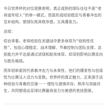
今日世界杯的对位观察表明，真正成熟的球队往往不是“老
将或年轻人”的单一模式，而是形成经验稳定与青春冲击的
互补结构，使球队既具秩序感，又具爆发力。
总结：
综合来看，老将经验在关键战中更多体现为“结构性优
势”，包括心理稳定、战术理解、节奏控制与团队支撑，这
些能力并不总是通过进球和助攻体现，却深刻影响比赛走向
与胜负格局。
而年轻新星则代表着冲击力与未来性，他们的爆发性与创造
性为比赛注入活力与变数。世界杯的真正魅力，正来源于这
种经验与青春的交锋——理性与激情并存，秩序与突破共
生，共同塑造出足球比赛最具张力与美感的竞技图景。