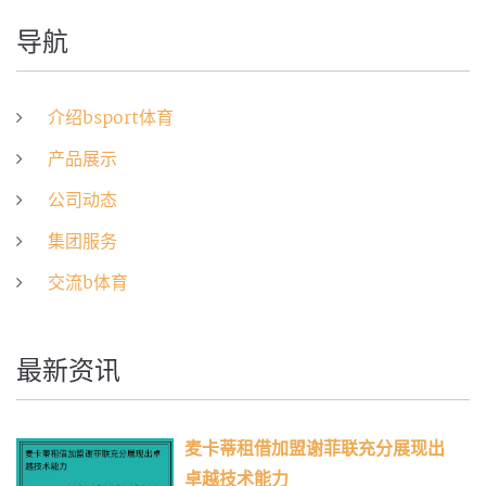
导航
介绍bsport体育
产品展示
公司动态
集团服务
交流b体育
最新资讯
麦卡蒂租借加盟谢菲联充分展现出
卓越技术能力