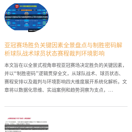
亚冠赛场胜负关键因素全景盘点与制胜密码解
析球队战术球员状态赛程裁判环境影响
本文旨在以全景式视角审视亚冠赛场决定胜负的关键因素，
并以“制胜密码”逻辑贯穿全文，从球队战术、球员状态、
赛程安排以及裁判与环境影响四大维度展开系统化解析。文
章将以数据化思维、实战案例和趋势洞察为支点，...