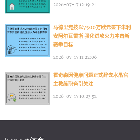
2026-07-17 12:19:21
马德里竞技以7500万欧元签下朱利
安阿尔瓦雷斯 强化进攻火力冲击新
赛季目标
2026-07-17 11:22:06
霍奇森因健康问题正式辞去水晶宫
主教练职务引关注
2026-07-17 10:23:52