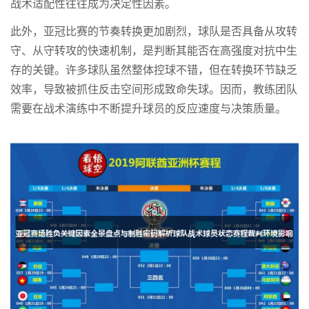
战术适配性往往成为决定性因素。
此外，亚冠比赛的节奏转换更加剧烈，球队是否具备从攻转
守、从守转攻的快速机制，是判断其能否在高强度对抗中生
存的关键。许多球队虽然整体控球不错，但在转换环节缺乏
效率，导致被抓住反击空间形成致命失球。因而，教练团队
需要在战术演练中不断提升球员的反应速度与决策质量。