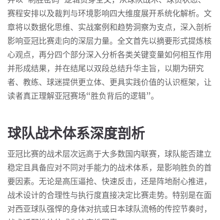
并以“制胜密码”逻辑贯穿全文，从球队战术、球员状态、
赛程安排以及裁判与环境影响四大维度展开系统化解析。文
章将以数据化思维、实战案例和趋势洞察为支点，深入剖析
影响亚冠比赛走向的深层力量。全文首先以摘要形式提炼核
心观点，再分四个部分深入分析各类关键变量如何相互作用
并形成结果，并在结尾以双段总结升华主旨，以期为研究
者、教练、球迷提供更立体、更具实践价值的认识框架，让
读者真正理解亚冠赛场“胜负背后的逻辑”。
球队战术体系深度剖析
亚冠比赛的战术层次远高于大多数国内联赛，球队能否建立
稳定且具备应对不同对手能力的战术体系，是影响胜负的首
要因素。无论是高压逼抢、快速反击，还是阵地耐心推进，
战术设计的合理性与执行度直接决定比赛走势。特别是在面
对西亚球队强悍的身体对抗或日本球队流畅的传控节奏时，