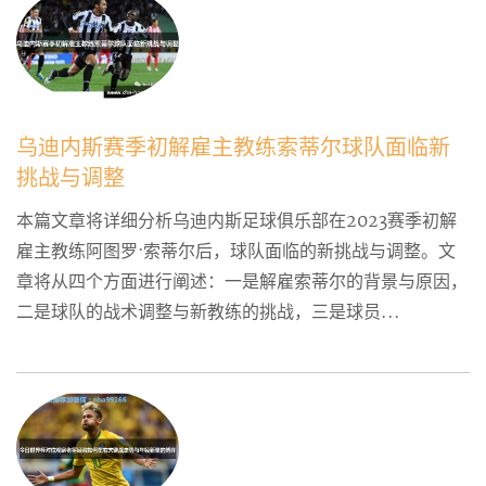
乌迪内斯赛季初解雇主教练索蒂尔球队面临新
挑战与调整
本篇文章将详细分析乌迪内斯足球俱乐部在2023赛季初解
雇主教练阿图罗·索蒂尔后，球队面临的新挑战与调整。文
章将从四个方面进行阐述：一是解雇索蒂尔的背景与原因，
二是球队的战术调整与新教练的挑战，三是球员...