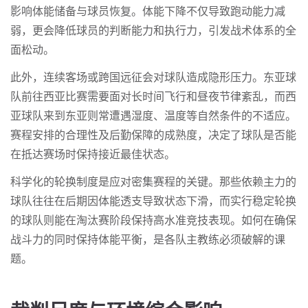
影响体能储备与球员恢复。体能下降不仅导致跑动能力减
弱，更会降低球员的判断能力和执行力，引发战术体系的全
面松动。
此外，连续客场或跨国远征会对球队造成隐形压力。东亚球
队前往西亚比赛需要面对长时间飞行和昼夜节律紊乱，而西
亚球队来到东亚则常遭遇湿度、温度等自然条件的不适应。
赛程安排的合理性及后勤保障的成熟度，决定了球队是否能
在抵达赛场时保持接近最佳状态。
科学化的轮换制度是应对密集赛程的关键。那些依赖主力的
球队往往在后期因体能透支导致状态下滑，而实行稳定轮换
的球队则能在淘汰赛阶段保持高水准竞技表现。如何在确保
战斗力的同时保持体能平衡，是各队主教练必须破解的课
题。