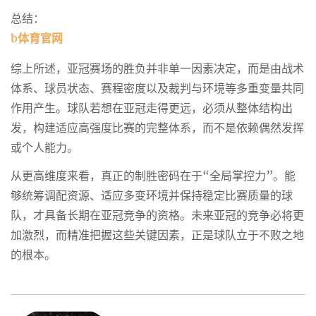
总结：
b体育官网
综上所述，亚冠赛场的胜负并非单一因素决定，而是由战术
体系、球员状态、赛程密度以及裁判与环境等多重变量共同
作用产生。球队若想在亚冠走得更远，必须从整体结构出
发，构建适应高强度比赛的完整体系，而不是依赖偶然发挥
或个人能力。
从更高维度来看，真正的制胜密码在于“全局掌控力”。能
够统筹调配资源、适应多变环境并保持稳定比赛质量的球
队，才具备长期在亚冠竞争的资格。未来亚冠的竞争必将更
加激烈，而精准把握这些关键因素，正是球队立于不败之地
的根本。