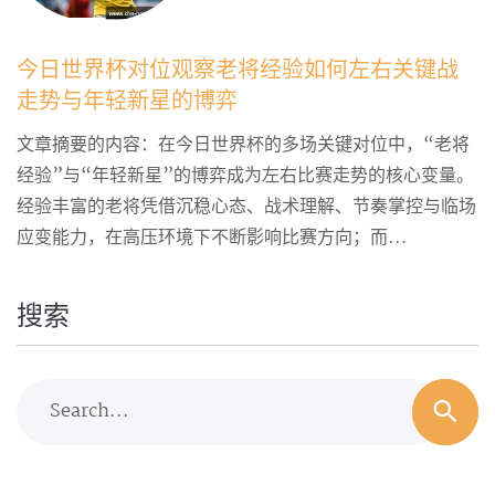
今日世界杯对位观察老将经验如何左右关键战
走势与年轻新星的博弈
文章摘要的内容：在今日世界杯的多场关键对位中，“老将
经验”与“年轻新星”的博弈成为左右比赛走势的核心变量。
经验丰富的老将凭借沉稳心态、战术理解、节奏掌控与临场
应变能力，在高压环境下不断影响比赛方向；而...
搜索
Search...