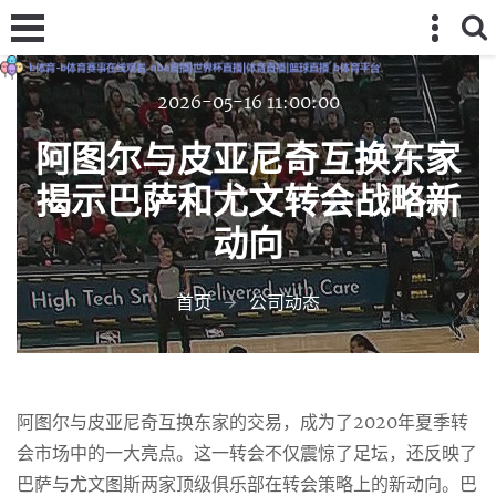
2026-05-16 11:00:00
阿图尔与皮亚尼奇互换东家
揭示巴萨和尤文转会战略新
动向
首页
公司动态
阿图尔与皮亚尼奇互换东家的交易，成为了2020年夏季转
会市场中的一大亮点。这一转会不仅震惊了足坛，还反映了
巴萨与尤文图斯两家顶级俱乐部在转会策略上的新动向。巴