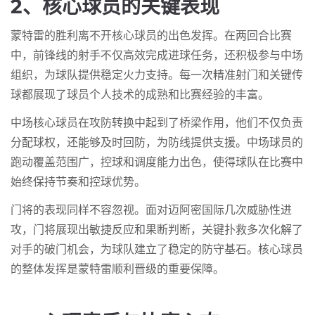
2、核心球员的关键表现
蒙特雷的胜利离不开核心球员的出色发挥。在两回合比赛
中，前锋线的射手不仅高效完成进球任务，还积极参与中场
组织，为球队提供稳定火力支持。每一次精准射门和关键传
球都展现了球员个人技术的成熟和比赛经验的丰富。
中场核心球员在攻防转换中起到了桥梁作用，他们不仅负责
分配球权，还能够及时回防，为防线提供支援。中场球员的
跑动覆盖范围广，控球和调度能力出色，使得球队在比赛中
始终保持节奏和控球优势。
门将的表现同样不容忽视。面对迈阿密国际几次威胁性进
攻，门将展现出敏捷反应和果断判断，关键扑救多次化解了
对手的破门机会，为球队建立了稳定的防守基石。核心球员
的整体发挥是蒙特雷顺利晋级的重要保障。