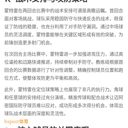
蒙特雷在两回合比赛中的战术安排可谓是高瞻远瞩。首回合
面对客场挑战，球队采用稳固防守与快速反击的战术，既保
证了防线的稳健，也充分利用了对手防守漏洞。通过中场球
员的灵活调度，蒙特雷能够在关键区域形成有效的突破，为
前锋创造更多射门机会。
在次回合主场比赛中，蒙特雷进一步加强进攻压力，通过高
位逼抢和边路快速推进，持续牵制对手防守。教练组根据首
回合的比赛数据进行了针对性调整，精确控制球员位置和跑
位方式，使整体攻防更为平衡和高效。
此外，蒙特雷在定位球策略上也展现了非凡的执行力。角球
和任意球的安排经过充分演练，精准传球和配合战术让迈阿
密国际防守球员难以应对，成功形成多次得分机会，体现出
球队战术层面的深度和灵活性。
bsport体育