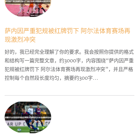
萨内因严重犯规被红牌罚下 阿尔法体育赛场再
现激烈冲突
好的，我已经完全理解了你的要求。我会按照你提供的格式
和结构写一篇完整文章，约3000字，内容围绕“萨内因严重
犯规被红牌罚下 阿尔法体育赛场再现激烈冲突”，并且严格
控制每个自然段长度均匀，摘要约300字...