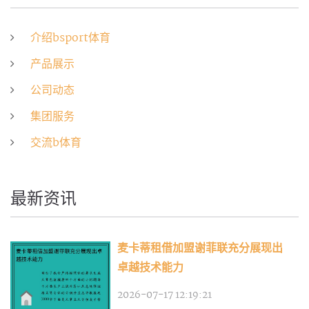
介绍bsport体育
产品展示
公司动态
集团服务
交流b体育
最新资讯
麦卡蒂租借加盟谢菲联充分展现出
卓越技术能力
2026-07-17 12:19:21