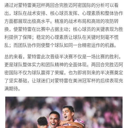
通过对蒙特雷美冠杯两回合完胜迈阿密国际的分析可以看
出，球队在战术安排、核心球员发挥、心理素质和整体协作
方面都展现出极高水平。精准的战术布局和高效的攻防转
换，使蒙特雷在比赛中占据主动；核心球员的关键表现为胜
利提供了保障；稳定的心理素质让球队在关键时刻毫不慌
乱；而团队协作则使整个球队如同一台精密运作的机器。
总的来看，蒙特雷此次晋级半决赛不仅是一场比赛的胜利，
更是球队整体实力和团队精神的全面体现。两回合完胜迈阿
密国际不仅为球队赢得了荣耀，也为即将到来的半决赛奠定
了坚实基础，让球迷们对蒙特雷在美洲冠军杯的后续表现充
满期待。