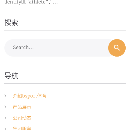
entity["athlete","...
搜索
Search...
导航
介绍bsport体育
产品展示
公司动态
集团服务