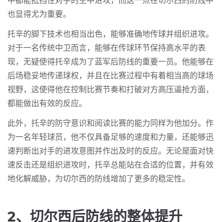
中都能抵挡住对手的空中进攻，而这一点在切尔西的防线中
也显得尤为重要。
托辛的脚下技术也相当出色，能够准确地传球并组织进攻。
对于一名传统中卫而言，能够在传球环节保持高水平的表
现，无疑使得托辛成为了蓝军后防线的重要一员。他能够在
后场稳妥地传递球权，并且在比赛过程中有着相当高的球场
视野，这使得他在控制比赛节奏和打破对方高压逼抢方面，
都能做出有效的反应。
此外，托辛的防守意识和阅读比赛的能力同样为他加分。作
为一名年轻球员，他不仅具备足够的速度和力量，还能够迅
速判断出对手的进攻意图并作出及时的反应。无论是面对快
速反击还是组织进攻时，托辛总能站在合适的位置，并有效
地化解威胁，为切尔西的防线增加了更多的稳定性。
2、切尔西后防线的整体提升