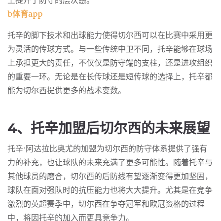
上提升了防守的层次感。
b体育app
托辛的脚下技术和出球能力使得切尔西可以在比赛中采用更
为灵活的传球方式。与一些传统中卫不同，托辛能够在球场
上承担更大的责任，不仅仅是防守端的支柱，还是进攻组织
的重要一环。无论是在长传球还是短传球的选择上，托辛都
能为切尔西提供更多的战术变数。
4、托辛加盟后切尔西的未来展望
托辛·阿达拉比奥尤的加盟为切尔西的防守体系提供了强有
力的补充，也让球队的未来充满了更多可能性。随着托辛与
其他球员的磨合，切尔西的后防线有望逐渐变得更加坚固，
球队在面对强队时的抗压能力也将大大提升。尤其是在竞争
激烈的英超赛季中，切尔西在争夺冠军和欧冠资格的过程
中，将因托辛的加入而更具竞争力。