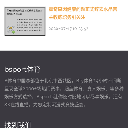
霍奇森因健康问题正式辞去水晶宫
主教练职务引关注
2026-07-17 10:23:52
bsport体育
B体育中国总部位于北京市西城区，Bty体育24小时不间断
呈现全球2000+场热门赛事，涵盖体育、真人娱乐、等多种
娱乐方式选择，Bsports让你随时随地可以尽享娱乐，还有
8K在线直播，为您定制沉浸式竞技盛宴。
找到我们