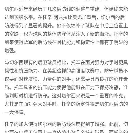
切尔西近年来经历了几次后防线的调整与重建，但始终未能
达到顶级水平。在托辛·阿达拉比奥尤加盟后，切尔西的后
防线得到了显著的提升。他不仅填补了球队在中后卫位置上
的空缺，也为球队的整体防守体系注入了新的血液。托辛的
到来使得蓝军的后防线在对抗能力和稳定性上都有了明显的
增强。
与切尔西现有的后卫球员相比，托辛在面对强力对手时更具
韧性和抗压能力。在英超这样的高强度联赛中，防守球员不
仅要面对速度快、力量强的对手，还需要具备良好的心理素
质。托辛具备的抗压能力使得他能够在压力下保持冷静，准
确判断时机进行防守。这对切尔西来说是一个重要的补充，
尤其是在面对强大对手时，托辛的稳定性将是切尔西后防的
一大保障。
托辛的加入使得切尔西的后防线深度得到了增强。此前，切
尔西在中后卫位置上一直依赖少数几名核心球员，而托辛的