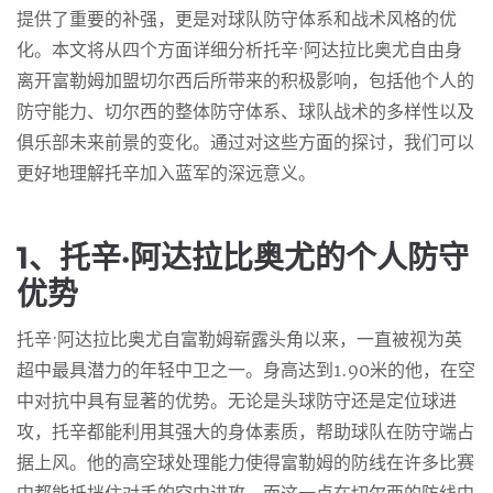
提供了重要的补强，更是对球队防守体系和战术风格的优
化。本文将从四个方面详细分析托辛·阿达拉比奥尤自由身
离开富勒姆加盟切尔西后所带来的积极影响，包括他个人的
防守能力、切尔西的整体防守体系、球队战术的多样性以及
俱乐部未来前景的变化。通过对这些方面的探讨，我们可以
更好地理解托辛加入蓝军的深远意义。
1、托辛·阿达拉比奥尤的个人防守
优势
托辛·阿达拉比奥尤自富勒姆崭露头角以来，一直被视为英
超中最具潜力的年轻中卫之一。身高达到1.90米的他，在空
中对抗中具有显著的优势。无论是头球防守还是定位球进
攻，托辛都能利用其强大的身体素质，帮助球队在防守端占
据上风。他的高空球处理能力使得富勒姆的防线在许多比赛