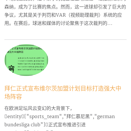
森纳，成为了比赛的焦点。然而，这一进球却引发了巨大的
争议，尤其是关于判罚和VAR（视频助理裁判）系统的应
用。在赛后，球迷和媒体的讨论聚焦于这次裁判的...
拜仁正式宣布维尔茨加盟计划目标打造强大中
场阵容
在欧洲足坛风云变幻的大背景下，
entity["sports_team","拜仁慕尼黑","german
bundesliga club"]正式宣布推进引进