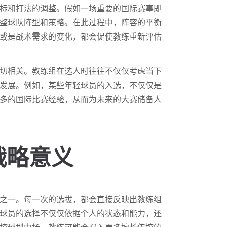
标和打法的调整。假如一场重要的国际赛事即
整球队阵型和策略。在此过程中，阵容的平衡
或是战术需求的变化，都会促使教练重新评估
切相关。教练组在选人时往往不仅仅考虑当下
发展。例如，某些年轻球员的入选，不仅仅是
多的国际比赛经验，从而为未来的大赛储备人
战略意义
之一。每一次的选拔，都会直接反映出教练组
球员的选择不仅仅依据个人的状态和能力，还