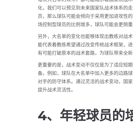
化，我们可以预见到未来国家队战术体系的走
员，那么球队可能会倾向于采用更加进攻性的
场控制型球员的比例增多，球队可能会更侧重
另外，大名单的变化也能够体现出教练对战术
能代表着教练希望通过改变传统战术框架，进
有可能打破原本的战术套路，为球队带来全新
更重要的是，战术变动不仅仅是为了适应短期
备。例如，球队在大名单中加入更多的边路球
对手的防守体系。通过灵活的战术变动，国家
提升战术灵活性。
4、年轻球员的