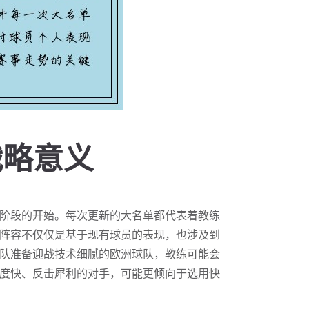
战略意义
阶段的开始。每次更新的大名单都代表着教练
阵容不仅仅是基于现有球员的表现，也涉及到
队准备迎战技术细腻的欧洲球队，教练可能会
度快、反击犀利的对手，可能更倾向于选用快