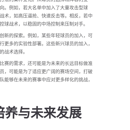
向。例如，若大名单中加入了大量攻击型球
战术，如高压逼抢、快速反击等。相反，若中
控球战术，以稳固的中场控制来压制对手。
创新的探索。例如，某些年轻球员的加入，可
行更多的实验性部署。这些新兴球员的加入，
的战术选择。
比赛的需求，还可能是为未来的长远目标做准
员，可能是为了适应更广阔的赛场空间，打破
队能够在未来的赛事中应对更多样化的挑战，
培养与未来发展