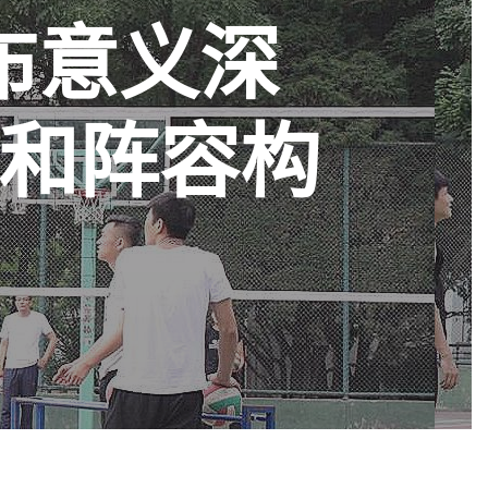
布意义深
和阵容构