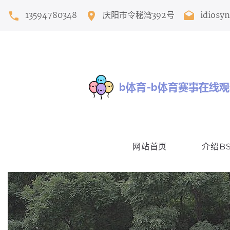
13594780348
庆阳市令秘湾392号
idiosy
网站首页
介绍B