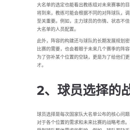
大名单的选定也能看出教练组对未来赛事的目
将到来，教练可能会根据不同的对阵球队，调
至关重要。例如，主力球员的伤情、状态不佳
大名单的人员配置。
此外，阵容的构建还与球队的长期发展规划密
比赛的需要，也会着眼于未来几个赛季的阵容
为了弥补某个位置的空缺，更是为了给他们更
才。
2、球员选择的
球员选择是每次国家队大名单公布的核心问题
对于各个位置的需求和未来比赛的战略考虑。