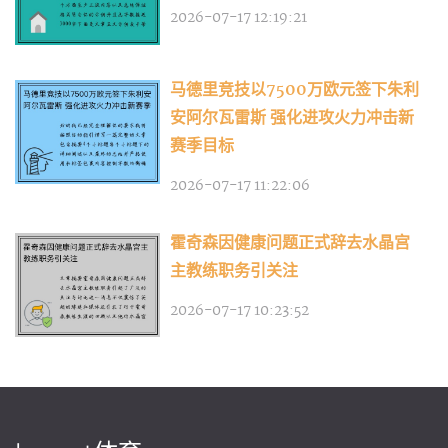
2026-07-17 12:19:21
马德里竞技以7500万欧元签下朱利
安阿尔瓦雷斯 强化进攻火力冲击新
赛季目标
2026-07-17 11:22:06
霍奇森因健康问题正式辞去水晶宫
主教练职务引关注
2026-07-17 10:23:52