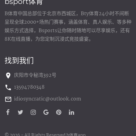
bsport体育
B体育中国总部位于北京市西城区，Bty体育24小时不间断
呈现全球2000+场热门赛事，涵盖体育、真人娱乐、等多种
娱乐方式选择，Bsports让你随时随地可以尽享娱乐，还有
8K在线直播，为您定制沉浸式竞技盛宴。
找到我们
庆阳市令秘湾392号
13594780348
idiosyncratic@outlook.com
©
2026
- All Rights Reserved
b体育app
.