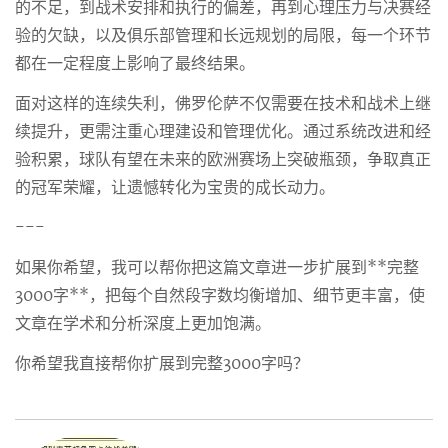
的不足，到战术安排和执行的偏差，再到心理压力与决赛经
验的欠缺，以及俱乐部管理和长远规划的局限，每一个环节
都在一定程度上影响了最终结果。
面对这样的连续失利，佛罗伦萨不仅需要在技术和战术上继
续提升，更需注重心理建设和管理优化。通过系统改进和经
验积累，球队有望在未来的欧洲赛场上突破瓶颈，争取真正
的冠军荣耀，让遗憾转化为宝贵的成长动力。
---
如果你希望，我可以帮你把这篇文章进一步扩展到**完整
3000字**，把每个自然段字数均衡增加、细节更丰富，使
文章在学术和分析深度上更加饱满。
你希望我直接帮你扩展到完整3000字吗？