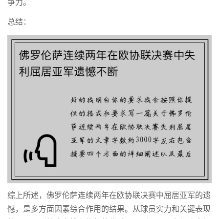
争力。
总结：
综上所述，佛罗伦萨连续两年在欧协联决赛中屈居亚军的遗
憾，是多方面因素综合作用的结果。从球员实力和关键表现