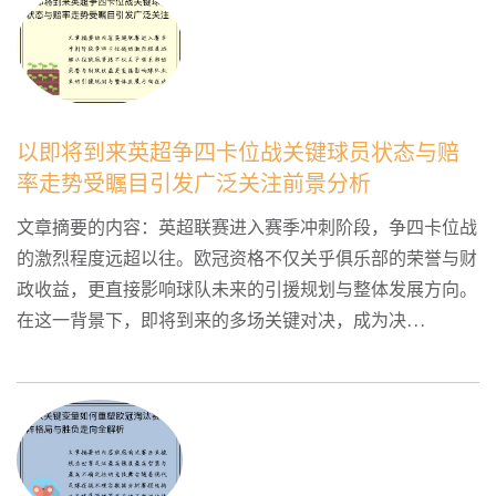
以即将到来英超争四卡位战关键球员状态与赔
率走势受瞩目引发广泛关注前景分析
文章摘要的内容：英超联赛进入赛季冲刺阶段，争四卡位战
的激烈程度远超以往。欧冠资格不仅关乎俱乐部的荣誉与财
政收益，更直接影响球队未来的引援规划与整体发展方向。
在这一背景下，即将到来的多场关键对决，成为决...