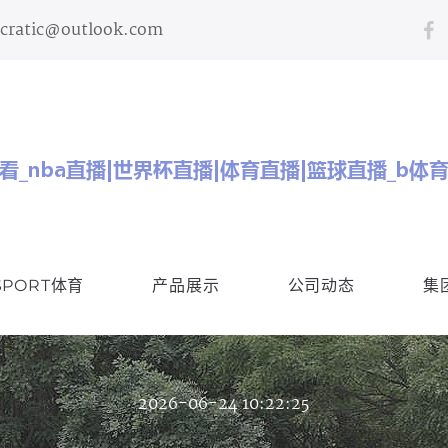
ncratic@outlook.com
SPORT体育
产品展示
公司动态
集
2026-06-24 10:22:25