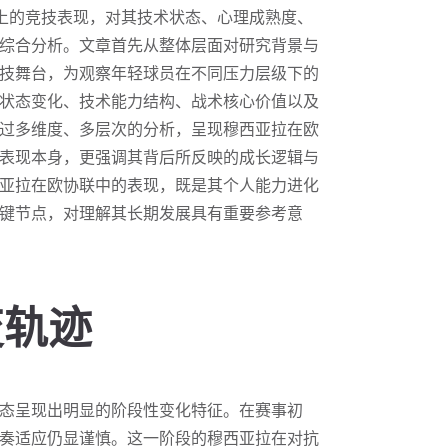
上的竞技表现，对其技术状态、心理成熟度、
综合分析。文章首先从整体层面对研究背景与
技舞台，为观察年轻球员在不同压力层级下的
状态变化、技术能力结构、战术核心价值以及
过多维度、多层次的分析，呈现穆西亚拉在欧
表现本身，更强调其背后所反映的成长逻辑与
亚拉在欧协联中的表现，既是其个人能力进化
键节点，对理解其长期发展具有重要参考意
变轨迹
态呈现出明显的阶段性变化特征。在赛事初
奏适应仍显谨慎。这一阶段的穆西亚拉在对抗