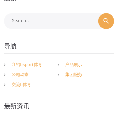
Search...
导航
介绍bsport体育
产品展示
公司动态
集团服务
交流b体育
最新资讯