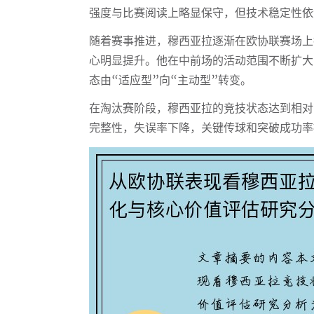
强度与比赛阅读上略显保守，但技术稳定性依
随着赛事推进，穆西亚拉逐渐在欧协联赛场上
心明显提升。他在中前场的活动范围不断扩大
态由“适应型”向“主动型”转变。
在淘汰赛阶段，穆西亚拉的竞技状态达到相对
完整性，失误率下降，关键传球和突破成功率