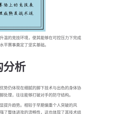
升温的竞技环境，使其能够在可控压力下完成
水平赛事奠定了坚实基础。
构分析
优势仍体现在细腻的脚下技术与出色的身体协
脚处理，往往能够打破对手的防守结构。
显提升趋势。相较于早期偏重个人突破的风
强了整体进攻的流畅性，这也体现了其技术结