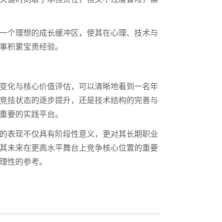
一个理想的成长缓冲区，使其在心理、技术与
事积累宝贵经验。
变化与核心价值评估，可以清晰地看到一名年
竞技状态的逐步提升，还是技术结构的完善与
重要的实践平台。
的表现不仅具有阶段性意义，更对其长期职业
其未来在更高水平舞台上竞争核心位置的重要
理性的参考。