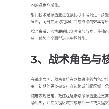
构的逐步均衡化。
射门技术是穆西亚拉在欧协联中得到进一步锻
果断，同时在无球跑动后完成终结的效率有所
综合来看，欧协联的比赛强度与节奏，使穆西
单一优势向全面型进攻中场转型。
3、战术角色与
在战术层面，穆西亚拉在欧协联中的角色定位
变。初期他更多被安排在边路或前腰区域，承
随着表现稳定，教练组逐渐赋予穆西亚拉更高
场组织，并在关键区域完成最后一传或关键突