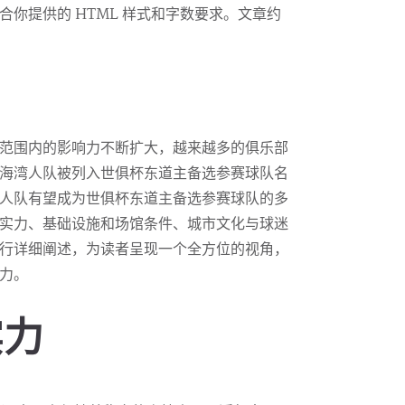
你提供的 HTML 样式和字数要求。文章约
范围内的影响力不断扩大，越来越多的俱乐部
海湾人队被列入世俱杯东道主备选参赛球队名
人队有望成为世俱杯东道主备选参赛球队的多
实力、基础设施和场馆条件、城市文化与球迷
行详细阐述，为读者呈现一个全方位的视角，
力。
实力