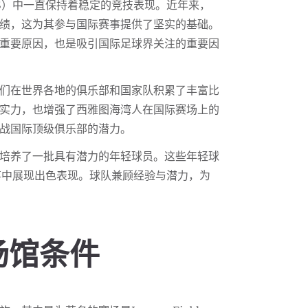
S）中一直保持着稳定的竞技表现。近年来，
绩，这为其参与国际赛事提供了坚实的基础。
重要原因，也是吸引国际足球界关注的重要因
们在世界各地的俱乐部和国家队积累了丰富比
实力，也增强了西雅图海湾人在国际赛场上的
战国际顶级俱乐部的潜力。
培养了一批具有潜力的年轻球员。这些年轻球
事中展现出色表现。球队兼顾经验与潜力，为
场馆条件