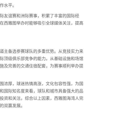
作水平。
际友谊赛和洲际赛事，积累了丰富的国际经
在西雅图举办时能够吸引全球媒体关注，提高
道主备选参赛球队的多重优势。从竞技实力来
际顶级俱乐部竞争的能力。从基础设施和场馆
施及完善的交通住宿配套，为赛事顺利举办提
围浓厚，球迷热情高涨，文化包容性强，为国
和国际知名度来看，球队和城市具备强大的品
投资和关注。综合以上因素，西雅图海湾人完
的双赢发展。