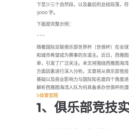
下至少三个自然段，以及最后的总结段落，符合
3000 字。
下面是完整示例：
---
随着国际足联俱乐部世界杯（世俱杯）在全球
和城市希望成为赛事的东道主。近日，西雅图
单，引发了广泛关注。本文将围绕西雅图海湾
方面因素进行深入分析。文章将从俱乐部竞技
基础以及商业影响力与国际知名度四个角度进
解析西雅图海湾人队为何具备承办世俱杯的潜
b体育官网
1、俱乐部竞技