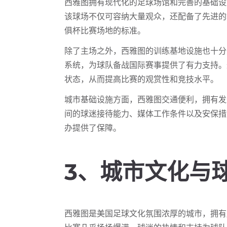
西雅图拥有现代化的足球场馆和完善的基础设施，
该球场不仅可容纳大量观众，还配备了先进的
俱杯比赛场地的标准。
除了主场之外，西雅图的训练基地设施也十分
系统，为球队备战国际赛事提供了有力支持。
状态，从而提高比赛的观赏性和竞技水平。
城市基础设施方面，西雅图交通便利，拥有发
间的球迷接待能力、媒体工作条件以及安保措
办提供了保障。
3、城市文化与
西雅图是美国足球文化氛围浓厚的城市，拥有