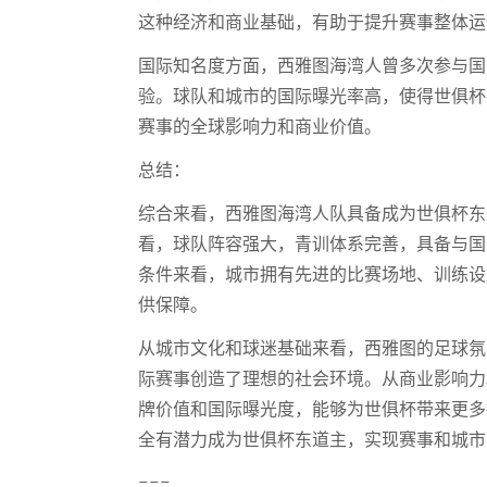
这种经济和商业基础，有助于提升赛事整体运
国际知名度方面，西雅图海湾人曾多次参与国
验。球队和城市的国际曝光率高，使得世俱杯
赛事的全球影响力和商业价值。
总结：
综合来看，西雅图海湾人队具备成为世俱杯东
看，球队阵容强大，青训体系完善，具备与国
条件来看，城市拥有先进的比赛场地、训练设
供保障。
从城市文化和球迷基础来看，西雅图的足球氛
际赛事创造了理想的社会环境。从商业影响力
牌价值和国际曝光度，能够为世俱杯带来更多
全有潜力成为世俱杯东道主，实现赛事和城市
---