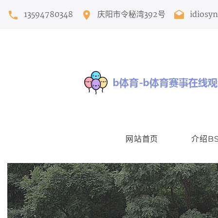
13594780348
庆阳市令秘湾392号
idiosy
网站首页
介绍B