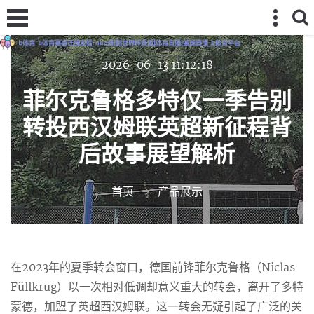
2026-06-13 11:12:18
菲尔克鲁格多特仅一季告别
转投西汉姆联英超新征程背
后故事展望解析
首页
产品展示
在2023年的夏季转会窗口，德国前锋菲尔克鲁格（Niclas
Füllkrug）以一次相对低调却意义重大的转会，离开了多特
蒙德，加盟了英超西汉姆联。这一转会无疑引起了广泛的关