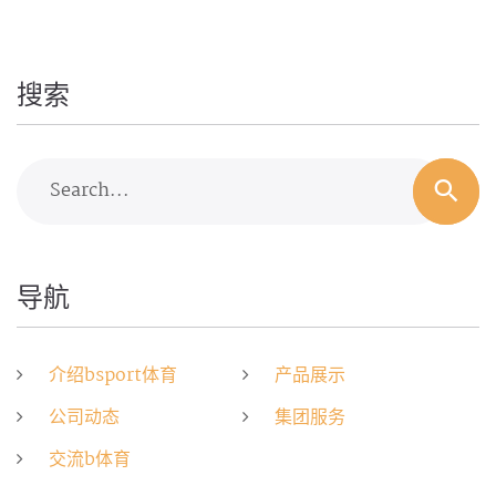
搜索
Search...
导航
介绍bsport体育
产品展示
公司动态
集团服务
交流b体育