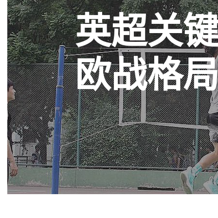
英超关
欧战格