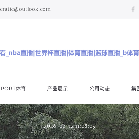
ncratic@outlook.com
SPORT体育
产品展示
公司动态
集
2026-06-12 11:08:05