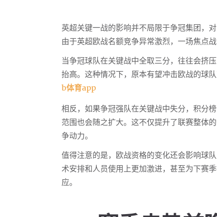
英超关键一战的影响并不局限于争冠集团，对
由于英超欧战名额竞争异常激烈，一场焦点战
当争冠球队在关键战中全取三分，往往会挤压
抬高。这种情况下，原本有望冲击欧战的球队
b体育app
相反，如果争冠强队在关键战中失分，积分榜
范围也会随之扩大。这不仅提升了联赛整体的
争动力。
值得注意的是，欧战资格的变化还会影响球队
术安排和人员使用上更加激进，甚至为下赛季
应。