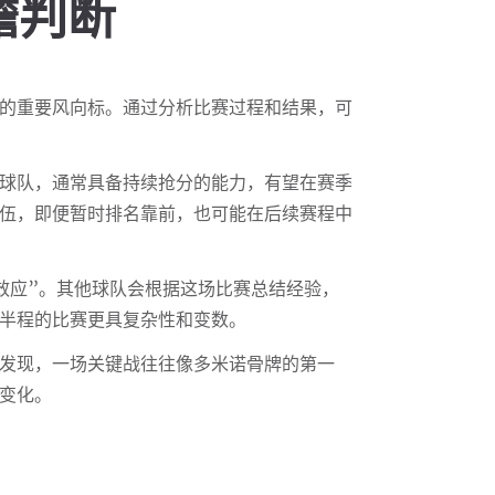
瞻判断
的重要风向标。通过分析比赛过程和结果，可
球队，通常具备持续抢分的能力，有望在赛季
伍，即便暂时排名靠前，也可能在后续赛程中
效应”。其他球队会根据这场比赛总结经验，
半程的比赛更具复杂性和变数。
发现，一场关键战往往像多米诺骨牌的第一
变化。