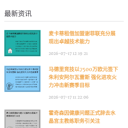
最新资讯
麦卡蒂租借加盟谢菲联充分展
现出卓越技术能力
2026-07-17 12:19:21
马德里竞技以7500万欧元签下
朱利安阿尔瓦雷斯 强化进攻火
力冲击新赛季目标
2026-07-17 11:22:06
霍奇森因健康问题正式辞去水
晶宫主教练职务引关注