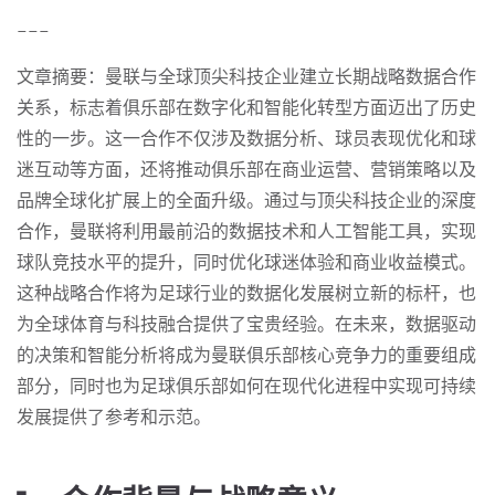
---
文章摘要：曼联与全球顶尖科技企业建立长期战略数据合作
关系，标志着俱乐部在数字化和智能化转型方面迈出了历史
性的一步。这一合作不仅涉及数据分析、球员表现优化和球
迷互动等方面，还将推动俱乐部在商业运营、营销策略以及
品牌全球化扩展上的全面升级。通过与顶尖科技企业的深度
合作，曼联将利用最前沿的数据技术和人工智能工具，实现
球队竞技水平的提升，同时优化球迷体验和商业收益模式。
这种战略合作将为足球行业的数据化发展树立新的标杆，也
为全球体育与科技融合提供了宝贵经验。在未来，数据驱动
的决策和智能分析将成为曼联俱乐部核心竞争力的重要组成
部分，同时也为足球俱乐部如何在现代化进程中实现可持续
发展提供了参考和示范。