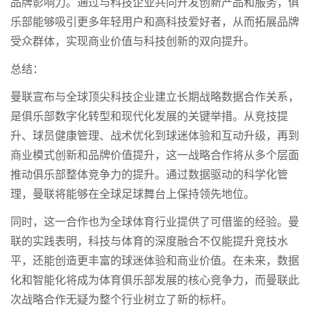
品牌影响力。通过与科技企业共同开发创新产品和服务，俱
乐部能够吸引更多年轻用户和高科技爱好者，从而拓展品牌
受众群体，实现商业价值与科技创新的双向提升。
总结：
曼联宣布与全球顶尖科技企业建立长期战略数据合作关系，
是俱乐部数字化转型和现代化发展的关键举措。从竞技提
升、球员健康管理、战术优化到球迷体验和互动升级，再到
商业模式创新和品牌价值提升，这一战略合作将从多个层面
推动俱乐部整体竞争力的提升。通过数据驱动的科学化管
理，曼联将能够在全球足球舞台上保持领先地位。
同时，这一合作也为全球体育行业提供了可借鉴的经验。曼
联的实践表明，科技与体育的深度融合不仅能提升竞技水
平，还能创造更丰富的球迷体验和商业价值。在未来，数据
化和智能化将成为体育俱乐部发展的核心竞争力，而曼联此
次战略合作无疑为整个行业树立了新的标杆。