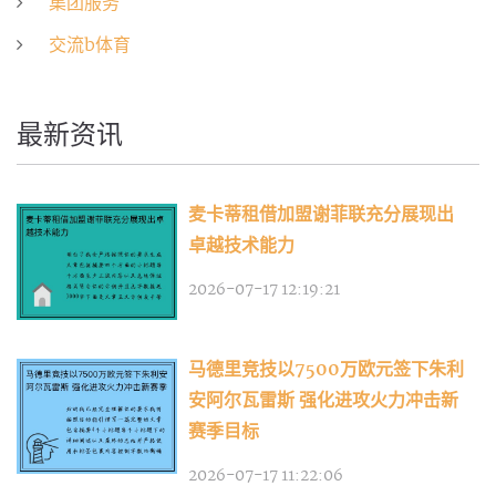
集团服务
交流b体育
最新资讯
麦卡蒂租借加盟谢菲联充分展现出
卓越技术能力
2026-07-17 12:19:21
马德里竞技以7500万欧元签下朱利
安阿尔瓦雷斯 强化进攻火力冲击新
赛季目标
2026-07-17 11:22:06