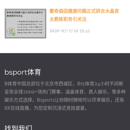
霍奇森因健康问题正式辞去水晶宫
主教练职务引关注
2026-07-17 10:23:52
bsport体育
B体育中国总部位于北京市西城区，Bty体育24小时不间断
呈现全球2000+场热门赛事，涵盖体育、真人娱乐、等多种
娱乐方式选择，Bsports让你随时随地可以尽享娱乐，还有
8K在线直播，为您定制沉浸式竞技盛宴。
找到我们