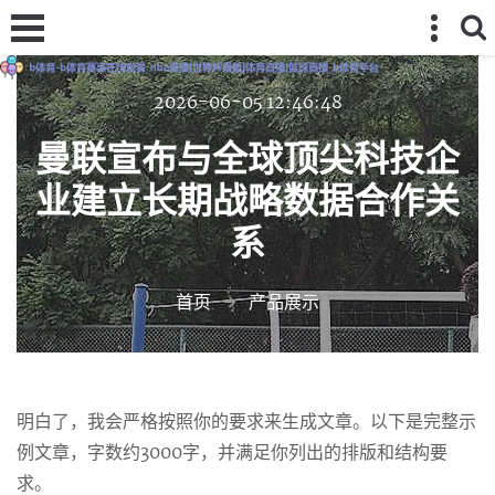
2026-06-05 12:46:48
曼联宣布与全球顶尖科技企
业建立长期战略数据合作关
系
首页
产品展示
明白了，我会严格按照你的要求来生成文章。以下是完整示
例文章，字数约3000字，并满足你列出的排版和结构要
求。