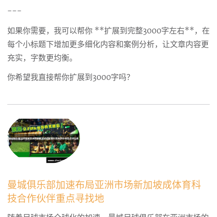
---
如果你需要，我可以帮你 **扩展到完整3000字左右**，在
每个小标题下增加更多细化内容和案例分析，让文章内容更
充实，字数更均衡。
你希望我直接帮你扩展到3000字吗？
曼城俱乐部加速布局亚洲市场新加坡成体育科
技合作伙伴重点寻找地