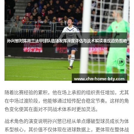
随着比赛经验的累积，他在场上承担的组织责任增加，尤其
在中场过渡阶段，他能够通过短传配合稳定节奏。这样的角
色变化使其在面对不同战术体系时更加灵活。
战术角色的演变说明孙兴慜已经从单点爆破型球员成长为体
系型核心，其价值不仅体现在进球数据上，更体现在整体战