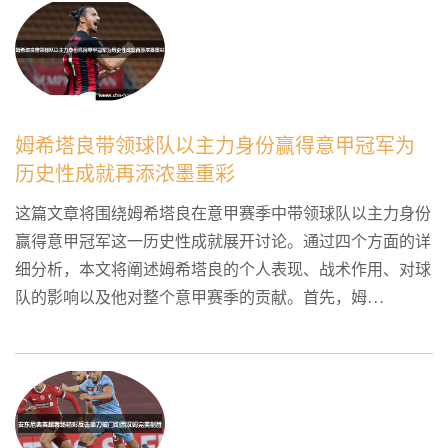
姆希塔良带领球队以主力身份赢得意甲冠军为
历史性成就再添浓墨重彩
这篇文章将围绕姆希塔良在意甲赛季中带领球队以主力身份
赢得意甲冠军这一历史性成就展开讨论。通过四个方面的详
细分析，本文将阐述姆希塔良的个人表现、战术作用、对球
队的影响以及他对整个意甲赛季的贡献。首先，姆...