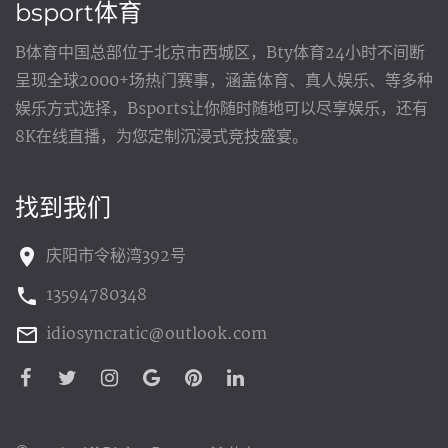
bsport体育
B体育中国总部位于北京市西城区，Bty体育24小时不间断
呈现全球2000+场热门赛事，涵盖体育、真人娱乐、等多种
娱乐方式选择，Bsports让你随时随地可以尽享娱乐，还有
8K在线直播，为您定制沉浸式竞技盛宴。
找到我们
庆阳市令秘湾392号
13594780348
idiosyncratic@outlook.com