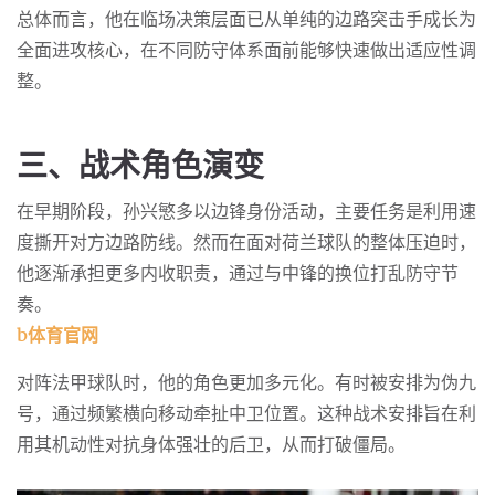
总体而言，他在临场决策层面已从单纯的边路突击手成长为
全面进攻核心，在不同防守体系面前能够快速做出适应性调
整。
三、战术角色演变
在早期阶段，孙兴慜多以边锋身份活动，主要任务是利用速
度撕开对方边路防线。然而在面对荷兰球队的整体压迫时，
他逐渐承担更多内收职责，通过与中锋的换位打乱防守节
奏。
b体育官网
对阵法甲球队时，他的角色更加多元化。有时被安排为伪九
号，通过频繁横向移动牵扯中卫位置。这种战术安排旨在利
用其机动性对抗身体强壮的后卫，从而打破僵局。