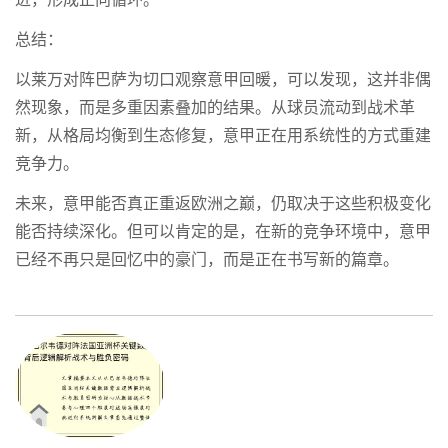
进，形成正向循环。
总结：
以莱万对阵巴萨为切口观察意甲回暖，可以发现，这并非偶
然现象，而是多重因素叠加的结果。从球员流动到战术革
新，从格局均衡到生态修复，意甲正在用系统性的方式重建
竞争力。
未来，意甲能否真正重返欧洲之巅，仍取决于这些积极变化
能否持续深化。但可以肯定的是，在新的竞争环境中，意甲
已经不再只是回忆中的豪门，而是正在书写新的篇章。