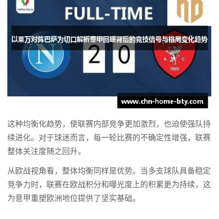
这种均衡化趋势，使联赛内部竞争更加激烈，也迫使强队持
续进化。对于球迷而言，每一轮比赛的不确定性增强，联赛
整体关注度随之回升。
从欧战视角看，整体均衡同样是优势。当多支球队具备稳定
竞争力时，联赛在欧战积分和曝光度上的积累更为持续，这
为意甲重塑欧洲地位提供了坚实基础。