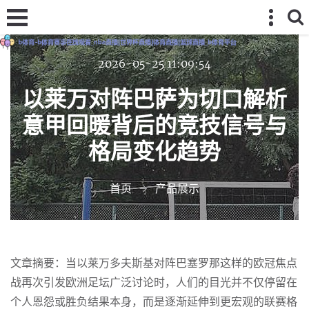
2026-05-25 11:09:54
以莱万对阵巴萨为切口解析
意甲回暖背后的竞技信号与
格局变化趋势
首页
产品展示
文章摘要：当以莱万多夫斯基对阵巴塞罗那这样的欧冠焦点
战再次引发欧洲足坛广泛讨论时，人们的目光并不仅停留在
个人恩怨或胜负结果本身，而是逐渐延伸到更宏观的联赛格