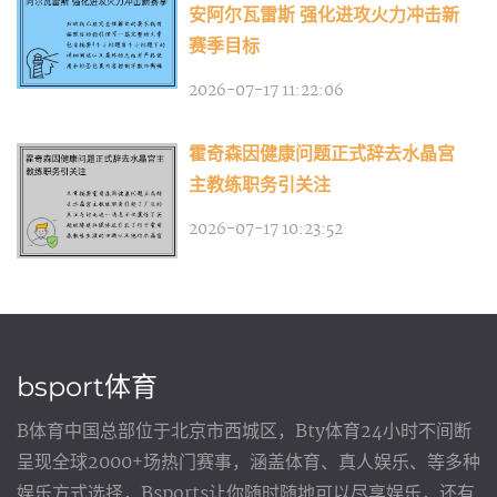
安阿尔瓦雷斯 强化进攻火力冲击新
赛季目标
2026-07-17 11:22:06
霍奇森因健康问题正式辞去水晶宫
主教练职务引关注
2026-07-17 10:23:52
bsport体育
B体育中国总部位于北京市西城区，Bty体育24小时不间断
呈现全球2000+场热门赛事，涵盖体育、真人娱乐、等多种
娱乐方式选择，Bsports让你随时随地可以尽享娱乐，还有