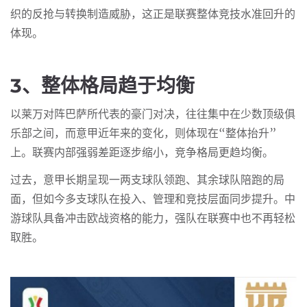
织的反抢与转换制造威胁，这正是联赛整体竞技水准回升的
体现。
3、整体格局趋于均衡
以莱万对阵巴萨所代表的豪门对决，往往集中在少数顶级俱
乐部之间，而意甲近年来的变化，则体现在“整体抬升”
上。联赛内部强弱差距逐步缩小，竞争格局更趋均衡。
过去，意甲长期呈现一两支球队领跑、其余球队陪跑的局
面，但如今多支球队在投入、管理和竞技层面同步提升。中
游球队具备冲击欧战资格的能力，强队在联赛中也不再轻松
取胜。