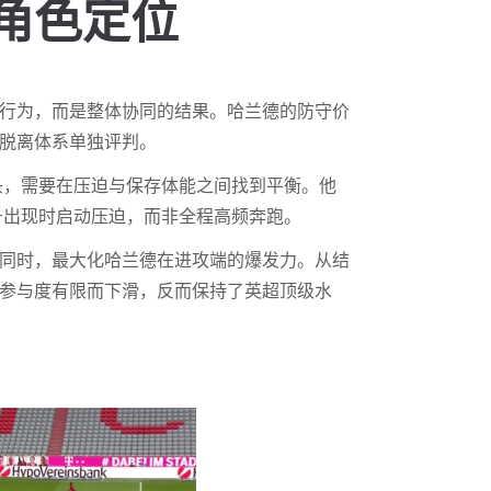
角色定位
行为，而是整体协同的结果。哈兰德的防守价
脱离体系单独评判。
头，需要在压迫与保存体能之间找到平衡。他
号出现时启动压迫，而非全程高频奔跑。
同时，最大化哈兰德在进攻端的爆发力。从结
参与度有限而下滑，反而保持了英超顶级水