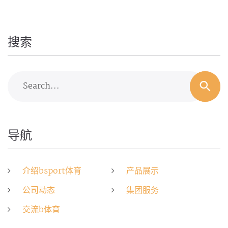
搜索
Search...
导航
介绍bsport体育
产品展示
公司动态
集团服务
交流b体育