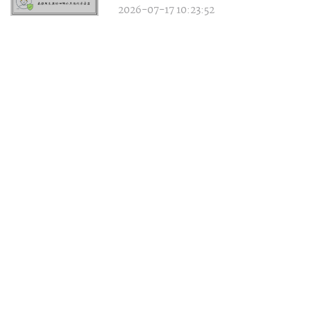
2026-07-17 10:23:52