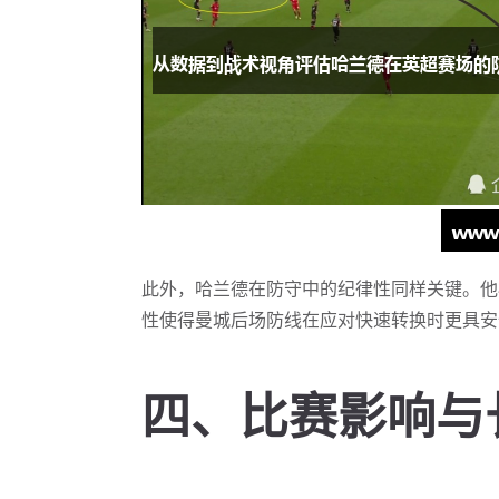
此外，哈兰德在防守中的纪律性同样关键。他
性使得曼城后场防线在应对快速转换时更具安
四、比赛影响与