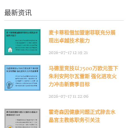
最新资讯
麦卡蒂租借加盟谢菲联充分展
现出卓越技术能力
2026-07-17 12:19:21
马德里竞技以7500万欧元签下
朱利安阿尔瓦雷斯 强化进攻火
力冲击新赛季目标
2026-07-17 11:22:06
霍奇森因健康问题正式辞去水
晶宫主教练职务引关注