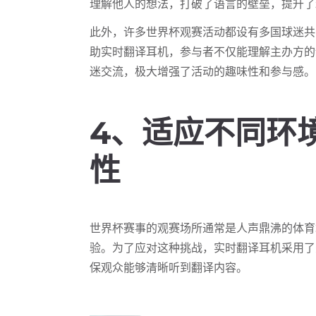
理解他人的想法，打破了语言的壁垒，提升了
此外，许多世界杯观赛活动都设有多国球迷共
助实时翻译耳机，参与者不仅能理解主办方的
迷交流，极大增强了活动的趣味性和参与感。
4、适应不同环
性
世界杯赛事的观赛场所通常是人声鼎沸的体育
验。为了应对这种挑战，实时翻译耳机采用了
保观众能够清晰听到翻译内容。