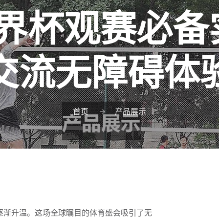
世界杯观赛必
交流无障碍体
首页
产品展示
情逐渐升温。这场全球瞩目的体育盛会吸引了无