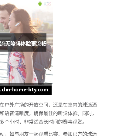
在户外广场的开放空间，还是在室内的球迷酒
和语音清晰度，确保最佳的听觉体验。同时，
多个小时，非常适合长时间的赛事观赏。
动，如与朋友一起观看比赛、参加官方的球迷