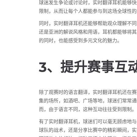
球迷发生争论或讨论时，实时翻译耳机能够快
限制，从而让每个人都能参与到这场全球性的
同时，实时翻译耳机还能够帮助观众理解不同
还是亚洲的解说风格和用语，耳机都能够将其
的同时，也能感受到多元文化的魅力。
3、提升赛事互
除了观赛时的语言翻译，实时翻译耳机还在赛
集的场所，如酒吧、广场等地，球迷们常常通
而，由于语言不同，这种互动往往受到限制。
有了实时翻译耳机，球迷们可以毫无顾虑地与
球队的战术，还是分享比赛中的精彩瞬间，实