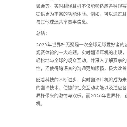
聚会等。实时翻译耳机不仅能够适应各种观赛
提供更为丰富的功能体验。例如，可以通过耳
与其他球迷共享赛事信息。
总结：
2026年世界杯无疑是一次全球足球爱好者
观赛体验的一大难题。实时翻译耳机的出现，
轻松地与全球的观众互动，并深入了解赛事的
性，还使得跨语言的沟通更加顺畅，极大改善
随着科技的不断进步，实时翻译耳机将成为未
的翻译技术、便捷的社交互动功能以及适应各
界杯带来的激情与欢乐。而2026年世界杯
机。