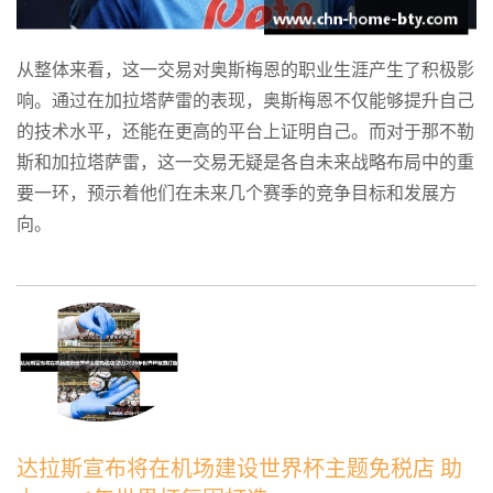
从整体来看，这一交易对奥斯梅恩的职业生涯产生了积极影
响。通过在加拉塔萨雷的表现，奥斯梅恩不仅能够提升自己
的技术水平，还能在更高的平台上证明自己。而对于那不勒
斯和加拉塔萨雷，这一交易无疑是各自未来战略布局中的重
要一环，预示着他们在未来几个赛季的竞争目标和发展方
向。
达拉斯宣布将在机场建设世界杯主题免税店 助