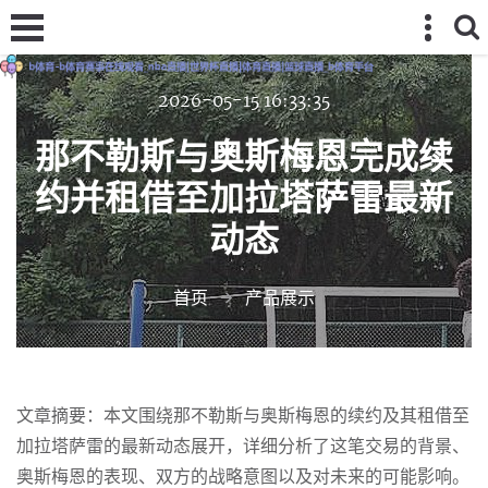
2026-05-15 16:33:35
那不勒斯与奥斯梅恩完成续
约并租借至加拉塔萨雷最新
动态
首页
产品展示
文章摘要：本文围绕那不勒斯与奥斯梅恩的续约及其租借至
加拉塔萨雷的最新动态展开，详细分析了这笔交易的背景、
奥斯梅恩的表现、双方的战略意图以及对未来的可能影响。