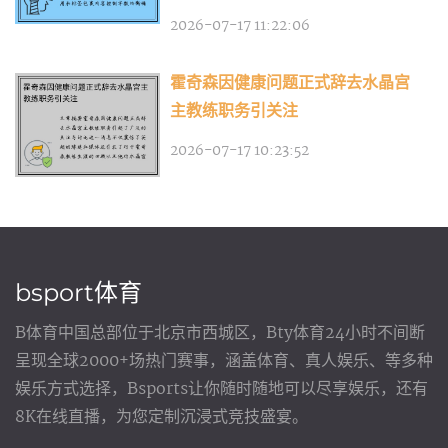
2026-07-17 11:22:06
霍奇森因健康问题正式辞去水晶宫
主教练职务引关注
2026-07-17 10:23:52
bsport体育
B体育中国总部位于北京市西城区，Bty体育24小时不间断
呈现全球2000+场热门赛事，涵盖体育、真人娱乐、等多种
娱乐方式选择，Bsports让你随时随地可以尽享娱乐，还有
8K在线直播，为您定制沉浸式竞技盛宴。