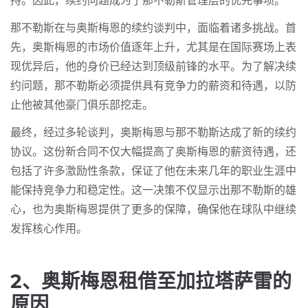
持。因此，续约问题成为了那不勒斯管理层的优先事项。
那不勒斯在与奥斯梅恩的续约谈判中，面临着诸多挑战。首
先，奥斯梅恩的市场价值逐年上升，尤其是在国际赛场上表
现优异后，他的身价已经达到顶级前锋的水平。为了解决续
约问题，那不勒斯必须提供具有竞争力的薪资和待遇，以防
止他被其他豪门俱乐部挖走。
最终，经过多轮谈判，奥斯梅恩与那不勒斯达成了新的续约
协议。这份新合同不仅大幅提高了奥斯梅恩的薪资待遇，还
包括了许多激励性条款，保证了他在未来几年的职业生涯中
能保持竞争力和稳定性。这一决策不仅显示出那不勒斯的雄
心，也为奥斯梅恩提供了更多的保障，确保他在球队中继续
发挥核心作用。
2、奥斯梅恩租借至加拉塔萨雷的
原因