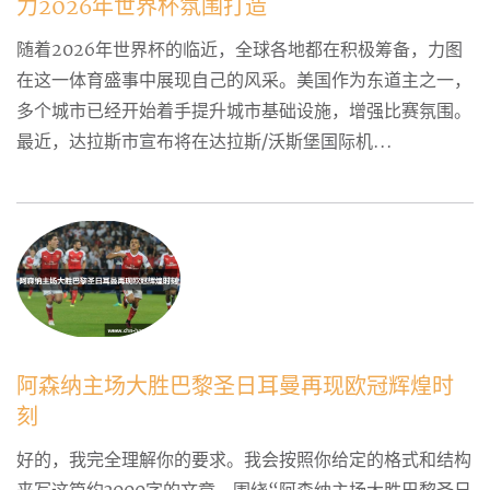
力2026年世界杯氛围打造
随着2026年世界杯的临近，全球各地都在积极筹备，力图
在这一体育盛事中展现自己的风采。美国作为东道主之一，
多个城市已经开始着手提升城市基础设施，增强比赛氛围。
最近，达拉斯市宣布将在达拉斯/沃斯堡国际机...
阿森纳主场大胜巴黎圣日耳曼再现欧冠辉煌时
刻
好的，我完全理解你的要求。我会按照你给定的格式和结构