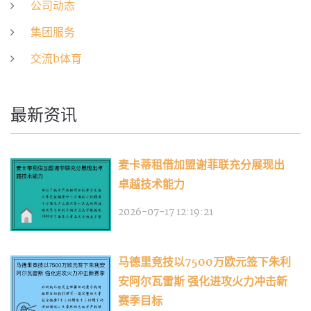
公司动态
集团服务
交流b体育
最新资讯
麦卡蒂租借加盟谢菲联充分展现出
卓越技术能力
2026-07-17 12:19:21
马德里竞技以7500万欧元签下朱利
安阿尔瓦雷斯 强化进攻火力冲击新
赛季目标