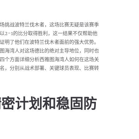
客场挑战波特兰伐木者，这场比赛无疑是该赛季
以2-1的比分取得胜利，这一结果不仅帮助他
证明了他们在波特兰伐木者面前的强大优势。
图海湾人对这场德比的绝对主导地位，同时也
四个方面详细分析西雅图海湾人如何在这场关
名，分别从战术部署、关键球员表现、比赛转
精密计划和稳固防