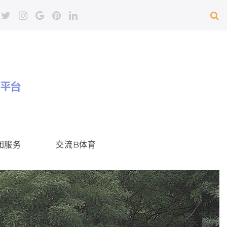
团服务
交流B体育