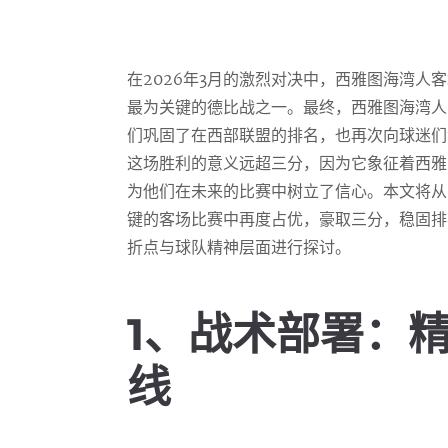
在2026年3月的激烈对决中，西雅图海湾人
最为关键的德比战之一。最终，西雅图海湾人
们巩固了在西部联盟的排名，也再次向球迷们
这场胜利的意义远超三分，因为它象征着西雅
为他们在未来的比赛中树立了信心。本文将从
键的客场比赛中再度占优，豪取三分，稳固排
折点与球队精神层面进行探讨。
1、战术部署：
线