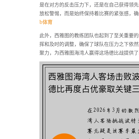
是在对方的反击压力下，还是在自己获得领先
放松警惕，而是始终保持着比赛的紧张感，确
b体育
此外，西雅图的教练团队也起到了至关重要的
挥和及时的调整，确保了球队在压力之下依然
聚力，为西雅图海湾人赢得这场德比战提供了