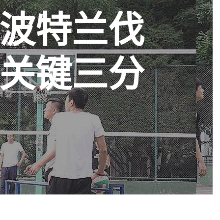
波特兰伐
关键三分