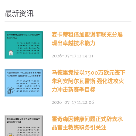
最新资讯
麦卡蒂租借加盟谢菲联充分展
现出卓越技术能力
2026-07-17 12:19:21
马德里竞技以7500万欧元签下
朱利安阿尔瓦雷斯 强化进攻火
力冲击新赛季目标
2026-07-17 11:22:06
霍奇森因健康问题正式辞去水
晶宫主教练职务引关注