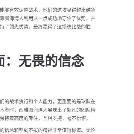
能够有效调整战术，他们的进攻显得越来越急
雅图海湾人利用这一点成功地守住了优势，并
持了领先优势，最终赢得了这场德比战的胜
面：无畏的信念
们的战术执行和个人能力，更重要的是球队在
木者时，西雅图海湾人展现出了超凡的团队精
保持着高度的专注，互相支持，毫不松懈。
的信念和坚韧不拔的精神非常值得称道。无论