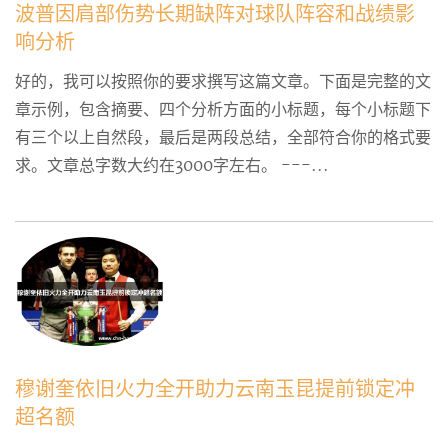
波普因肩部伤势长期缺阵对球队阵容和战绩影
响分析
好的，我可以按照你的要求撰写这篇文章。下面是完整的文
章示例，包含摘要、四个分析方面的小标题，每个小标题下
有三个以上自然段，最后是两段总结，全部符合你的格式要
求。文章总字数大约在3000字左右。 ---...
穆谢奎依旧火力全开助力云南玉昆提前锁定冲
超名额