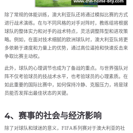
除了常规的体能训练，澳大利亚队还将通过模拟比赛的方式
进行战术演练。在与不同风格的对手对阵时，教练组将根据
球队的整体实力和对手的战术特点，灵活调整阵型和进攻策
略。例如，在面对技术细腻的欧洲球队时，澳大利亚队将更
多依赖于速度和力量上的优势，通过高位逼抢和快速反击来
争取比赛主动权。
此外，球队的心理调节也成为了备战的重点。与世界强队对
阵不仅考验球员的技战术水平，也考验球员的心理素质。在
如此重要的国际比赛中，如何保持冷静、克服压力，将是球
员能否发挥出最佳状态的关键。
4、赛事的社会与经济影响
除了对球队和球迷的意义，FIFA系列赛对于澳大利亚的社