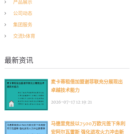
产品展示
公司动态
集团服务
交流b体育
最新资讯
麦卡蒂租借加盟谢菲联充分展现出
卓越技术能力
2026-07-17 12:19:21
马德里竞技以7500万欧元签下朱利
安阿尔瓦雷斯 强化进攻火力冲击新