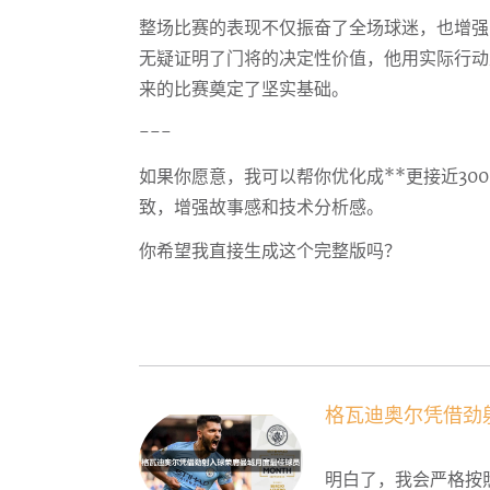
整场比赛的表现不仅振奋了全场球迷，也增强
无疑证明了门将的决定性价值，他用实际行动
来的比赛奠定了坚实基础。
---
如果你愿意，我可以帮你优化成**更接近30
致，增强故事感和技术分析感。
你希望我直接生成这个完整版吗？
格瓦迪奥尔凭借劲
明白了，我会严格按