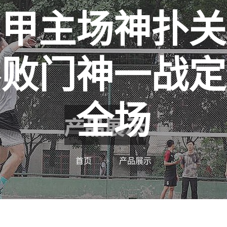
意甲主场神扑关
不败门神一战定
全场
首页
产品展示