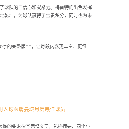
了球队的自信心和凝聚力。梅雷特的出色发挥
定乾坤，为球队赢得了宝贵积分，同时也为未
00字的完整版**，让每段内容更丰富、更细
射入球荣膺曼城月度最佳球员
照你的要求撰写完整文章，包括摘要、四个小