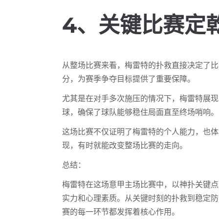
4、关键比赛定
从整场比赛来看，梅雷特的扑救直接决定了比
分，为赛季争夺目标提供了重要保障。
尤其是在对手多次施压的情况下，梅雷特展现
球，确保了球队能够稳住局面直至终场哨响。
这场比赛不仅证明了梅雷特的个人能力，也体
现，有时就能改变整场比赛的走向。
总结：
梅雷特在这场意甲主场比赛中，以神扑关键点
实力和心理素质。从关键时刻的扑救到稳定防
赛的每一环节都发挥着核心作用。