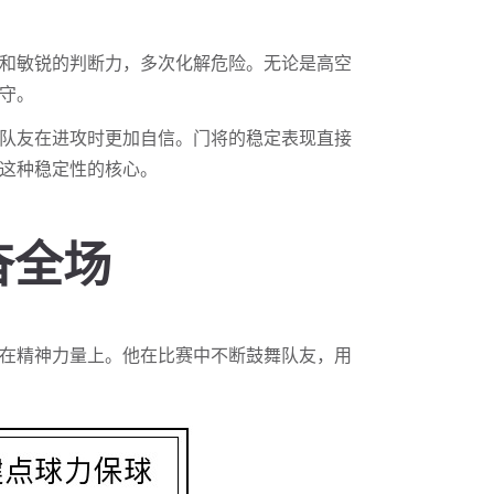
和敏锐的判断力，多次化解危险。无论是高空
守。
队友在进攻时更加自信。门将的稳定表现直接
这种稳定性的核心。
奋全场
在精神力量上。他在比赛中不断鼓舞队友，用