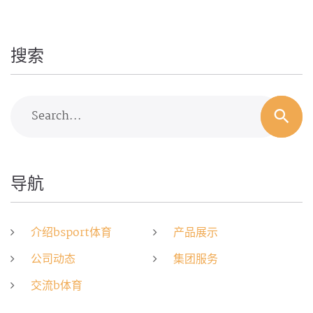
搜索
Search...
导航
介绍bsport体育
产品展示
公司动态
集团服务
交流b体育