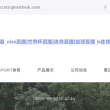
ncratic@outlook.com
SPORT体育
产品展示
公司动态
集
2026-05-10 16:41:44