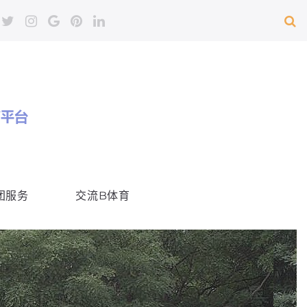
团服务
交流B体育