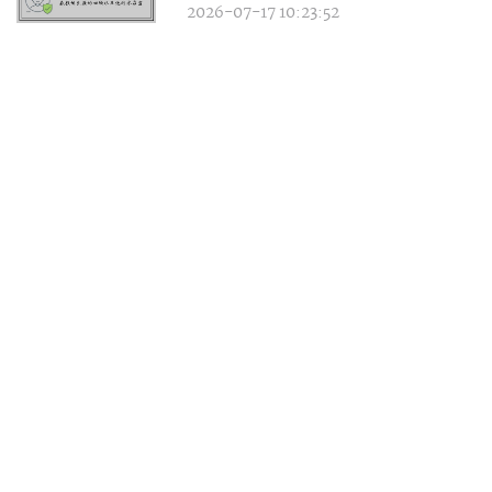
2026-07-17 10:23:52