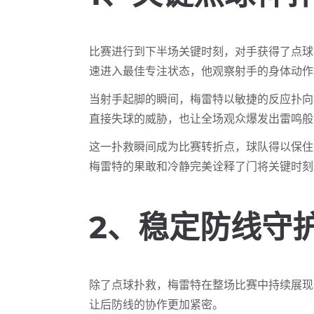
比赛进行到下半场关键时刻，对手获得了点球
速进入最佳专注状态，他观察射手的身体动作
当射手起脚的瞬间，梅雷特以敏捷的反应扑向
直接失球的威胁，也让全场观众爆发出雷鸣般
这一扑救瞬间成为比赛转折点，球队得以保住
梅雷特的果敢和冷静完美诠释了门将关键时刻
2、稳定防线守
除了点球扑救，梅雷特在整场比赛中持续展现
让后防线的协作更加紧密。