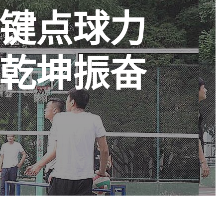
键点球力
乾坤振奋