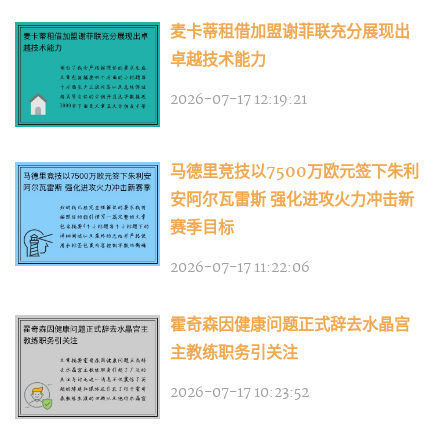
麦卡蒂租借加盟谢菲联充分展现出
卓越技术能力
2026-07-17 12:19:21
马德里竞技以7500万欧元签下朱利
安阿尔瓦雷斯 强化进攻火力冲击新
赛季目标
2026-07-17 11:22:06
霍奇森因健康问题正式辞去水晶宫
主教练职务引关注
2026-07-17 10:23:52