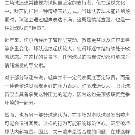
主场球迷通常被视为球队最坚定的支持者，但在足球文化
中，嘘声同样是一种情绪表达方式。当球队表现未能达到预
期时，球迷会通过嘘声表达不满，这既是情绪宣泄，也是一
种对球队的“鞭策”。
近年来，切尔西经历了管理层变动、教练更替以及阵容重建
等多重变化。球队成绩起伏较大，使得球迷情绪持续处于敏
感状态。在这样的背景下，任何球员的表现波动都可能成为
情绪爆发的导火索。
对于部分球迷来说，嘘声并不一定代表彻底否定球员，而是
一种希望球员表现更好的压力表达。许多球迷认为，职业球
员应当具备承受这种压力的能力，因为这也是顶级联赛竞争
环境的一部分。
然而，也有另一部分球迷认为，在主场对本队球员发出嘘声
可能会适得其反。这样的行为可能影响球员信心，甚至破坏
球队内部氛围。因此，关于嘘声是否合理的问题，在球迷群