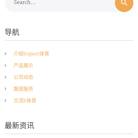
Search...
导航
介绍bsport体育
产品展示
公司动态
集团服务
交流b体育
最新资讯