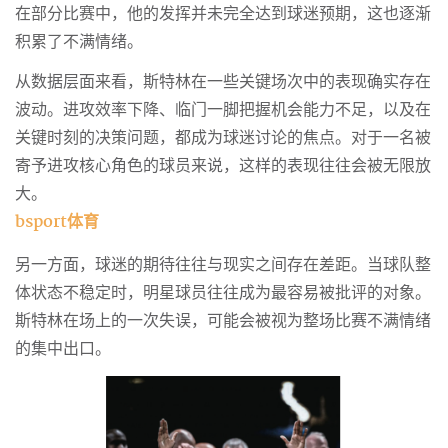
在部分比赛中，他的发挥并未完全达到球迷预期，这也逐渐
积累了不满情绪。
从数据层面来看，斯特林在一些关键场次中的表现确实存在
波动。进攻效率下降、临门一脚把握机会能力不足，以及在
关键时刻的决策问题，都成为球迷讨论的焦点。对于一名被
寄予进攻核心角色的球员来说，这样的表现往往会被无限放
大。
bsport体育
另一方面，球迷的期待往往与现实之间存在差距。当球队整
体状态不稳定时，明星球员往往成为最容易被批评的对象。
斯特林在场上的一次失误，可能会被视为整场比赛不满情绪
的集中出口。