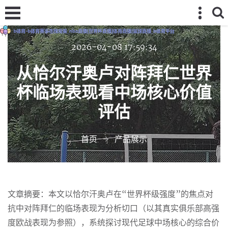
2026-04-08 17:59:34
从恰尔汗奥卢对阵拜仁世界
杯临场表现看中场核心价值
评估
首页
产品展示
文章摘要：本文以恰尔汗奥卢在“世界杯级强度”的焦点对
抗中对阵拜仁的临场表现为分析切口（以其真实俱乐部高强
度欧战表现为参照），系统探讨现代足球中场核心的综合价