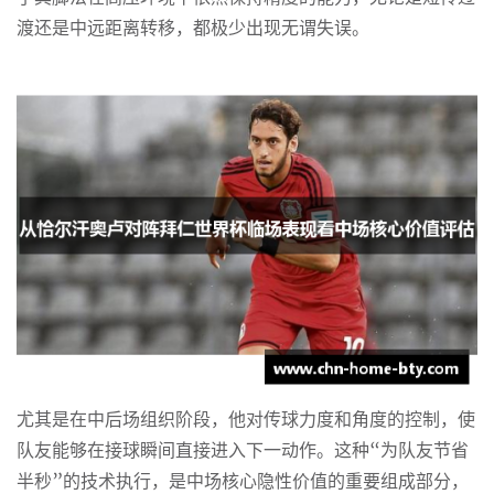
渡还是中远距离转移，都极少出现无谓失误。
尤其是在中后场组织阶段，他对传球力度和角度的控制，使
队友能够在接球瞬间直接进入下一动作。这种“为队友节省
半秒”的技术执行，是中场核心隐性价值的重要组成部分，