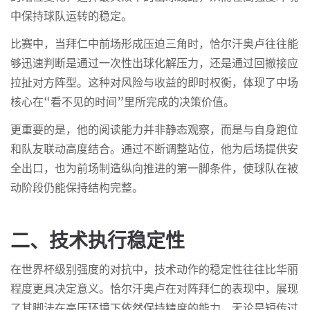
中保持球队运转的稳定。
比赛中，当拜仁中前场形成压迫三角时，恰尔汗奥卢往往能
够迅速判断是通过一次性出球化解压力，还是通过回撤接应
拉扯对方阵型。这种对风险与收益的即时权衡，体现了中场
核心在“看不见的时间”里所完成的决策价值。
更重要的是，他的阅读能力并非静态观察，而是与自身跑位
和队友联动高度结合。通过不断调整站位，他为后场提供安
全出口，也为前场制造纵向推进的第一脚条件，使球队在被
动阶段仍能保持结构完整。
二、技术执行稳定性
在世界杯级别强度的对抗中，技术动作的稳定性往往比华丽
程度更具决定意义。恰尔汗奥卢在对阵拜仁的表现中，展现
了其脚法在高压环境下依然保持精度的能力，无论是短传过