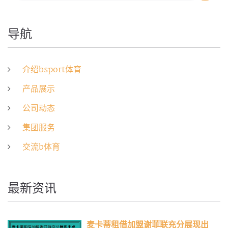
导航
介绍bsport体育
产品展示
公司动态
集团服务
交流b体育
最新资讯
麦卡蒂租借加盟谢菲联充分展现出