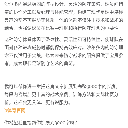
沙尔多内通过稳固的阵型设计、灵活的防守策略、球员间精
密的协作分工以及心理与体能管理，构建了现代足球中堪称
典范的坚不可摧防守体系。他的体系不仅注重技术和战术的
结合，也强调球员在比赛中理解和执行防守理念的重要性。
这种防守体系体现了整体性、灵活性和可持续性，使球队在
面对各种进攻威胁时都能保持高效应对。沙尔多内的防守理
念不仅适用于实战，也为未来防守战术的研究提供了宝贵参
考，成为现代足球防守艺术的典范。
---
我可以帮你进一步把这篇文章扩展到完整3000字的长度，
每段内容增加更丰富的战术案例、训练方法和实际比赛分
析，这样会更具体、更有说服力。
b体育官网
你希望我直接帮你扩展到3000字吗？