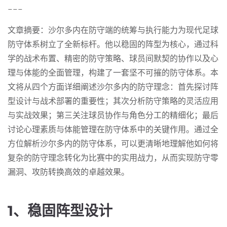
---
文章摘要：沙尔多内在防守端的统筹与执行能力为现代足球
防守体系树立了全新标杆。他以稳固的阵型为核心，通过科
学的战术布置、精密的防守策略、球员间默契的协作以及心
理与体能的全面管理，构建了一套坚不可摧的防守体系。本
文将从四个方面详细阐述沙尔多内的防守理念：首先探讨阵
型设计与战术部署的重要性；其次分析防守策略的灵活应用
与实战效果；第三关注球员协作与角色分工的精细化；最后
讨论心理素质与体能管理在防守体系中的关键作用。通过全
方位解析沙尔多内的防守体系，可以更清晰地理解他如何将
复杂的防守理念转化为比赛中的实用战力，从而实现防守零
漏洞、攻防转换高效的卓越效果。
1、稳固阵型设计