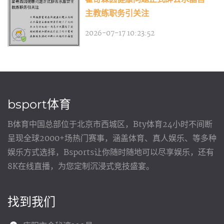
主教练职务引关注
2026-07-17 10:23:52
bsport体育
B体育中国总部位于北京市西城区，Bty体育24小时不间断
呈现全球2000+场热门赛事，涵盖体育、真人娱乐、等多种
娱乐方式选择，Bsports让你随时随地可以尽享娱乐，还有
8K在线直播，为您定制沉浸式竞技盛宴。
找到我们