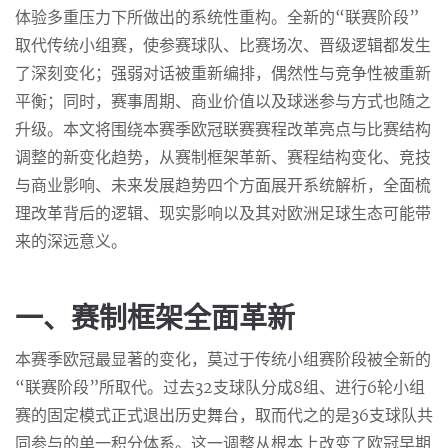
体验多重压力下所做出的系统性重构。全新的“联赛阶段”
取代传统小组赛，使参赛球队、比赛场次、晋级逻辑都发生
了深刻变化；强弱对话被重新编排，偶然性与竞争性被重新
平衡；同时，赛事周期、商业价值以及球迷参与方式也随之
升级。本文将围绕本赛季欧冠联赛赛程改革亮点与比赛结构
调整的新变化趋势，从赛制框架革新、赛程结构变化、竞技
与商业影响、未来发展趋势四个方面展开系统解析，全面梳
理改革背后的逻辑、现实影响以及其对欧洲足球生态可能带
来的深远意义。
一、赛制框架全面革新
本赛季欧冠最显著的变化，莫过于传统小组赛阶段被全新的
“联赛阶段”所取代。过去32支球队分成8组、进行6轮小组
赛的固定模式正式退出历史舞台，取而代之的是36支球队共
同参与的单一积分体系。这一调整从根本上改变了欧冠早期