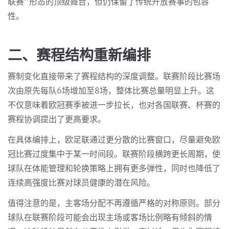
联赛”形态的顶级舞台，但仍保留了传统开放赛事的包容
性。
二、赛程结构重新编排
赛制变化直接带来了赛程结构的深度调整。联赛阶段比赛场
次由原先每队6场增加至8场，整体比赛总量明显上升。这
不仅意味着欧冠赛季被进一步拉长，也对各国联赛、杯赛的
赛程协调提出了更高要求。
在具体编排上，欧足联通过更分散的比赛窗口，尽量避免欧
冠比赛过度集中于某一时间段。联赛阶段横跨更长周期，使
球队在体能管理和轮换策略上拥有更多弹性，同时也降低了
连续高强度比赛对球员健康的潜在风险。
值得注意的是，主客场分配不再遵循严格的对称原则。部分
球队在联赛阶段可能会出现主场或客场比例略有倾斜的情