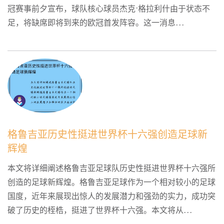
冠赛事前夕宣布，球队核心球员杰克·格拉利什由于状态不
足，将缺席即将到来的欧冠首发阵容。这一消息...
格鲁吉亚历史性挺进世界杯十六强创造足球新
辉煌
本文将详细阐述格鲁吉亚足球队历史性挺进世界杯十六强所
创造的足球新辉煌。格鲁吉亚足球作为一个相对较小的足球
国度，近年来展现出惊人的发展潜力和强劲的实力，成功突
破了历史的桎梏，挺进了世界杯十六强。本文将从...