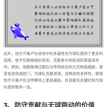
此外，恰尔汗奥卢在进攻中的多面性也为球队提供了更多的
选择。他不仅能够组织进攻，还能参与到前场的直接进攻
中。例如，他能够通过跑位与传球结合的方式制造威胁，甚
至亲自完成射门，为球队贡献进球。这种进攻多样性，使得
恰尔汗奥卢在法甲赛场上更具威胁，并且能在关键时刻为球
队提供致命一击。
3、防守贡献与无球跑动的价值