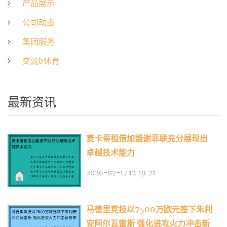
产品展示
公司动态
集团服务
交流b体育
最新资讯
麦卡蒂租借加盟谢菲联充分展现出
卓越技术能力
2026-07-17 12:19:21
马德里竞技以7500万欧元签下朱利
安阿尔瓦雷斯 强化进攻火力冲击新