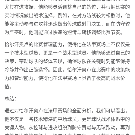
尤其在进攻端，他能够灵活调整自己的站位，并根据比赛的
实时情况做出战术选择。例如，在对方防线较为松散时，他
能够主动参与进攻并迅速做出传球或射门决策，而在防守较
为严密时，他则能通过快速的短传与转移调整比赛节奏。
恰尔汗奥卢的比赛管理能力，使得他在法甲赛场上不仅仅是
一个技术型球员，更是一个战术型球员。他能够通过自己的
决策，带动球队的整体表现，确保球队在关键时刻能够保持
冷静并作出正确选择。因此，恰尔汗奥卢在比赛中的决策能
力和管理能力，使得他在法甲赛场上具备了极高的战术价
值。
总结：
通过对恰尔汗奥卢在法甲赛场的全面分析，我们可以看出，
他不仅是一名技术精湛的中场球员，更是球队战术体系中的
关键人物。从控球与进攻组织到防守贡献与无球跑动，再到