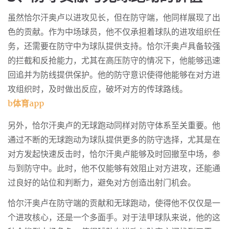
虽然恰尔汗奥卢以进攻见长，但在防守端，他同样展现了出
色的贡献。作为中场球员，他不仅承担着球队的进攻组织任
务，还需要在防守中为球队提供支持。恰尔汗奥卢具备较强
的拦截和反抢能力，尤其在高压防守的情况下，他能够迅速
回追并为防线提供保护。他的防守意识使得他能够在对方进
攻组织时，及时做出反应，破坏对方的传球路线。
b体育app
另外，恰尔汗奥卢的无球跑动同样对防守体系至关重要。他
通过不断的无球跑动为球队提供更多的防守选择，尤其是在
对方发起快速反击时，恰尔汗奥卢能够及时回撤至中场，参
与到防守中。此时，他不仅能够有效阻止对方进攻，还能通
过良好的站位和判断力，避免对方创造出射门机会。
恰尔汗奥卢在防守端的贡献和无球跑动，使得他不仅仅是一
个进攻核心，还是一个多面手。对于法甲球队来说，他的这