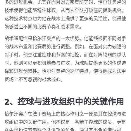
多的进攻机会。尤其在面对对方密集防守时，恰尔汗奥卢的
技术使得他能够稳住球权，从而为全队打破僵局提供机会。
这种技术特点也为他在战术上提供了更多的灵活性，使得他
能够适应不同的比赛节奏和战术需求。
战术适配性是恰尔汗奥卢的一大优势。他能够根据不同对手
的战术布置和比赛局势进行调整。例如，在面对实力较强的
对手时，他更注重控球和节奏的把控，而在对阵较弱的球队
时，他则可以更积极地参与进攻，为球队提供更多的传球选
择和进攻创造性。恰尔汗奥卢的这些特点，使得他成为法甲
赛场上不可忽视的战术核心。
2、控球与进攻组织中的关键作用
恰尔汗奥卢在法甲赛场上的核心作用之一便是其在控球与进
攻组织中的关键作用。他不仅是一名精于控球的球员，更是
在中场扮演着串联全队进攻的角色。通过其出色的传球视