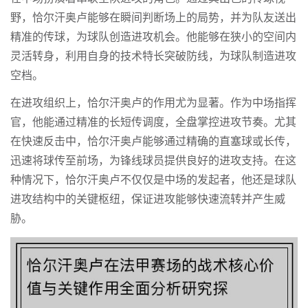
野，恰尔汗奥卢能够在瞬间判断场上的局势，并为队友送出
精准的传球，为球队创造进攻机会。他能够在狭小的空间内
灵活转身，利用自身的技术特长突破防线，为球队制造进攻
空档。
在进攻组织上，恰尔汗奥卢的作用尤为显著。作为中场指挥
官，他能通过精准的长短传调度，全盘掌控进攻节奏。尤其
在快速反击中，恰尔汗奥卢能够通过精确的直塞球或长传，
迅速将球传至前场，为锋线球员提供良好的进攻支持。在这
种情况下，恰尔汗奥卢不仅仅是中场的发起者，他还是球队
进攻结构中的关键枢纽，保证进攻能够快速流转并产生威
胁。