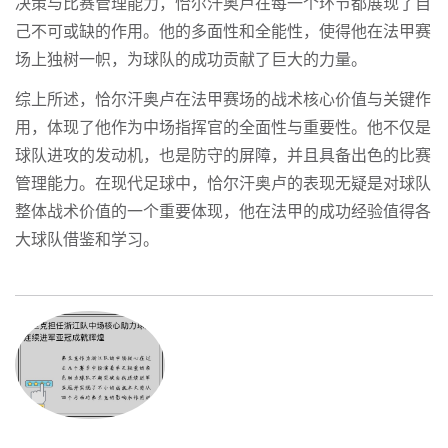
决策与比赛管理能力，恰尔汗奥卢在每一个环节都展现了自
己不可或缺的作用。他的多面性和全能性，使得他在法甲赛
场上独树一帜，为球队的成功贡献了巨大的力量。
综上所述，恰尔汗奥卢在法甲赛场的战术核心价值与关键作
用，体现了他作为中场指挥官的全面性与重要性。他不仅是
球队进攻的发动机，也是防守的屏障，并且具备出色的比赛
管理能力。在现代足球中，恰尔汗奥卢的表现无疑是对球队
整体战术价值的一个重要体现，他在法甲的成功经验值得各
大球队借鉴和学习。