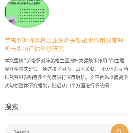
劳塔罗对阵英格兰亚洲杯关键战术作用深度解
析与影响评估全景研究
本文围绕“劳塔罗对阵英格兰亚洲杯关键战术作用”的主题
展开全景式研究，通过技术层面、战术关联、团队体系互动
以及赛果影响等多个角度进行深度解析。文章首先以摘要形
式勾勒整体研究框架，随后从四个方面进行系统阐...
搜索
Search...