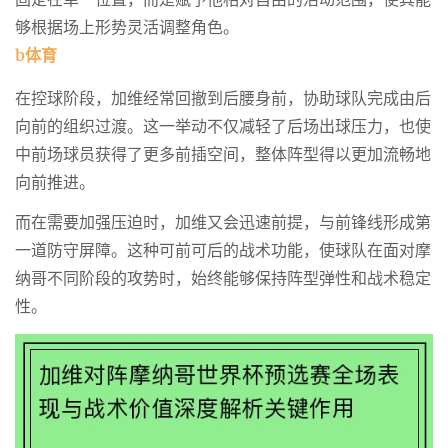
固定在单一位置，而是赋予他相对自由的活动范围，使其能
够根据场上形势灵活调整角色。
b体育
在控球阶段，加维经常回撤到后腰身前，协助球队完成由后
向前的组织过渡。这一举动不仅减轻了后场出球压力，也使
中前场球员获得了更多前插空间，整体阵型得以更加流畅地
向前推进。
而在需要加强压迫时，加维又会迅速前提，与前锋线形成第
一道防守屏障。这种可前可后的战术功能，使球队在面对摩
纳哥不同阶段的攻势时，始终能够保持阵型弹性和战术稳定
性。