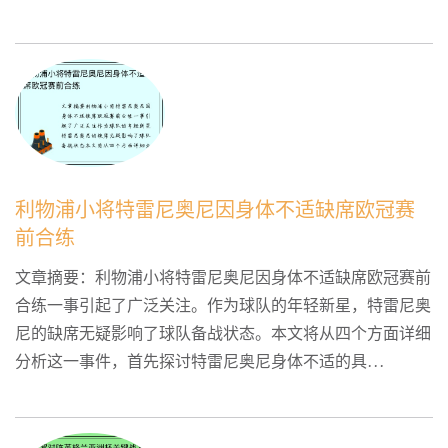
利物浦小将特雷尼奥尼因身体不适缺席欧冠赛
前合练
文章摘要：利物浦小将特雷尼奥尼因身体不适缺席欧冠赛前
合练一事引起了广泛关注。作为球队的年轻新星，特雷尼奥
尼的缺席无疑影响了球队备战状态。本文将从四个方面详细
分析这一事件，首先探讨特雷尼奥尼身体不适的具...