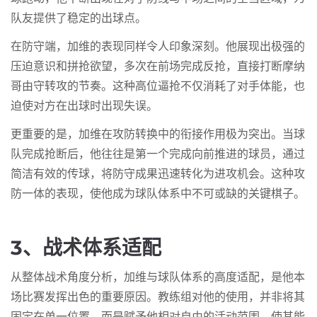
队友提供了稳定的出球点。
在防守端，加维的表现同样令人印象深刻。他展现出极强的
压迫意识和拼抢欲望，多次在前场完成反抢，直接打断摩纳
哥由守转攻的节奏。这种高位逼抢不仅消耗了对手体能，也
迫使对方在出球时出现失误。
更重要的是，加维在攻防转换中的衔接作用极为突出。当球
队完成抢断后，他往往是第一个完成向前推进的球员，通过
简洁有效的传球，将防守成果迅速转化为进攻机会。这种攻
防一体的表现，使他成为球队体系中不可或缺的关键棋子。
3、战术体系适配
从整体战术角度分析，加维与球队体系的高度适配，是他本
场比赛发挥出色的重要原因。教练组对他的使用，并非将其