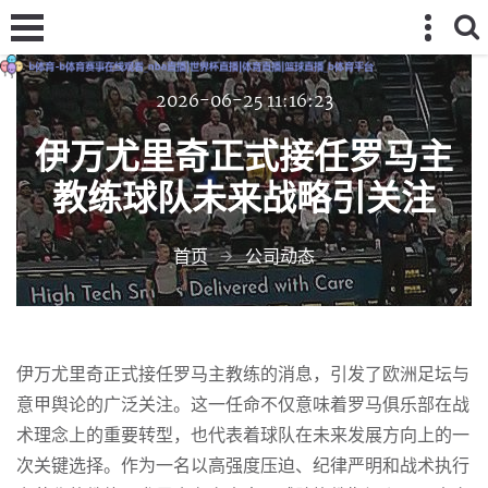
2026-06-25 11:16:23
伊万尤里奇正式接任罗马主
教练球队未来战略引关注
首页
公司动态
伊万尤里奇正式接任罗马主教练的消息，引发了欧洲足坛与
意甲舆论的广泛关注。这一任命不仅意味着罗马俱乐部在战
术理念上的重要转型，也代表着球队在未来发展方向上的一
次关键选择。作为一名以高强度压迫、纪律严明和战术执行