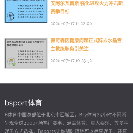
安阿尔瓦雷斯 强化进攻火力冲击新
赛季目标
2026-07-17 11:22:06
霍奇森因健康问题正式辞去水晶宫
主教练职务引关注
2026-07-17 10:23:52
bsport体育
B体育中国总部位于北京市西城区，Bty体育24小时不间断
呈现全球2000+场热门赛事，涵盖体育、真人娱乐、等多种
娱乐方式选择，Bsports让你随时随地可以尽享娱乐，还有