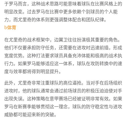
于罗马而言，这种战术思路可能意味着球队在比赛风格上的
明显改变。过去罗马在比赛中更多依赖个别球员的个人能
力，而尤里奇的体系则更强调整体配合和团队纪律。
b体育
在尤里奇的战术框架中，边翼卫往往扮演极其重要的角色。
他们不仅要承担防守任务，还需要在进攻时迅速前插，形成
宽度优势。这种打法要求球员具备充沛体能和极高的战术执
行力。如果罗马能够适应这一体系，球队在攻防转换中的速
度与效率都将得到明显提升。
此外，尤里奇非常注重球队的高位逼抢。当对手在后场组织
进攻时，他的球队通常会通过前场球员的积极压迫迫使对手
出现失误。这种策略在意甲赛场已经被证明非常有效。如果
罗马在新赛季能够贯彻这一理念，球队的防守稳定性与进攻
威胁都可能迎来新的突破。