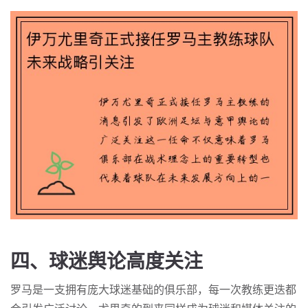
四、球迷舆论高度关注
罗马是一支拥有庞大球迷基础的俱乐部，每一次教练更迭都