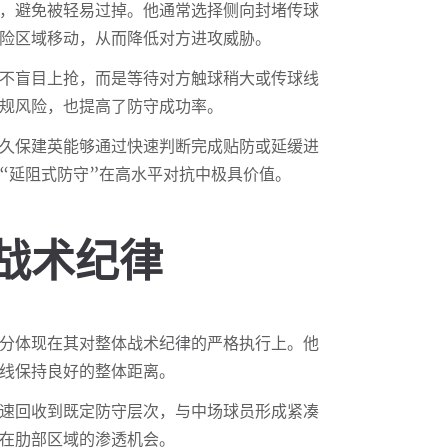
，避免被轻易过掉。他通常选择侧向封堵传球
险区域移动，从而降低对方进攻威胁。
不盲目上抢，而是等待对方触球稍大或传球线
规风险，也提高了防守成功率。
久保建英能够通过快速判断完成贴防或延缓进
“延阻式防守”在高水平对抗中极具价值。
战术纪律
分体现在其对整体战术纪律的严格执行上。他
线保持良好的整体距离。
速回收到既定防守层次，与中场球员形成紧凑
在肋部区域的渗透机会。