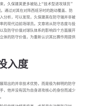
来，久保建英更多被贴上“技术型进攻球员”
视。通过对其在对阵西班牙时的跑动覆盖、防
入分析，可以发现，久保建英在防守端并非被
率的现代边前场球员。文章将从防守态度与投
以及防守价值对球队体系的影响四个方面展开
立体的防守价值，为重新认识其比赛作用提供
投入度
展现出的并非技术优势，而是极为鲜明的防守
手，他并没有因为自身进攻核心的身份而减少
。