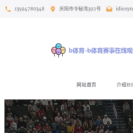
13594780348
庆阳市令秘湾392号
idiosy
网站首页
介绍B