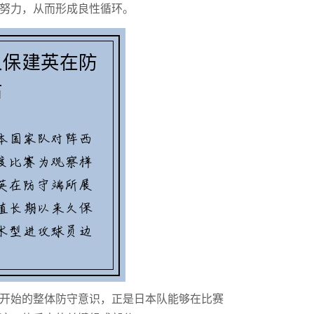
努力，从而形成良性循环。
开始的整体防守意识，正是日本队能够在比赛