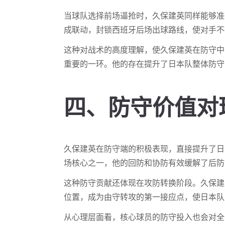
当球队选择前场逼抢时，久保建英同样能够准
成联动，封锁西班牙后场出球路线，使对手不
这种对战术的高度理解，使久保建英在防守中
重要的一环。他的存在提升了日本队整体防守
四、防守价值对
久保建英在防守端的积极表现，直接提升了日
场核心之一，他的回防和协防有效缓解了后防
这种防守贡献还体现在攻防转换阶段。久保建
位置，成为由守转攻的第一接应点，使日本队
从心理层面看，核心球员的防守投入也会对全