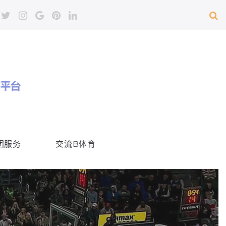
团服务
交流B体育