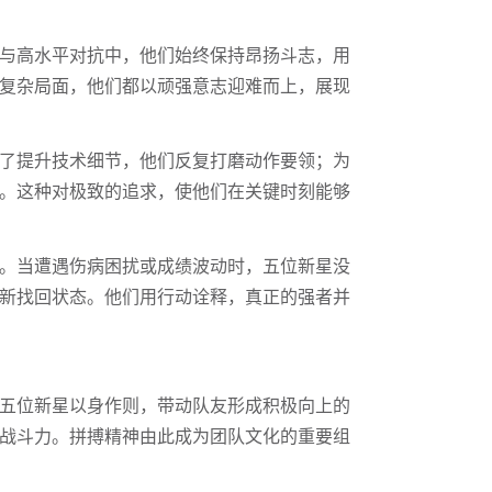
与高水平对抗中，他们始终保持昂扬斗志，用
复杂局面，他们都以顽强意志迎难而上，展现
了提升技术细节，他们反复打磨动作要领；为
。这种对极致的追求，使他们在关键时刻能够
。当遭遇伤病困扰或成绩波动时，五位新星没
新找回状态。他们用行动诠释，真正的强者并
五位新星以身作则，带动队友形成积极向上的
战斗力。拼搏精神由此成为团队文化的重要组