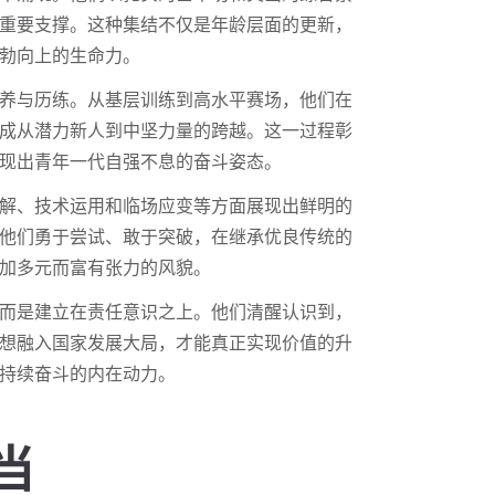
重要支撑。这种集结不仅是年龄层面的更新，
勃向上的生命力。
养与历练。从基层训练到高水平赛场，他们在
成从潜力新人到中坚力量的跨越。这一过程彰
现出青年一代自强不息的奋斗姿态。
解、技术运用和临场应变等方面展现出鲜明的
他们勇于尝试、敢于突破，在继承优良传统的
加多元而富有张力的风貌。
而是建立在责任意识之上。他们清醒认识到，
想融入国家发展大局，才能真正实现价值的升
持续奋斗的内在动力。
当