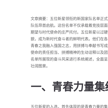
文章摘要：五位新星领衔的新国家队名单正式
队伍昂首启航。这份名单不仅承载着竞技层面
期望与时代使命的庄严托付。五位新星以过硬
貌，成为新时代奋斗者的鲜明代表。他们在各
青春之我融入强国之志，用拼搏与奉献书写成
使命的责任担当、拼搏精神的生动诠释以及团
名单所展现的奋斗风采进行系统阐述，全面呈
壮阔图景。
一、青春力量集
五位新星的入选，首先体现的是青春力量的集