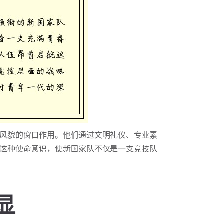
风貌的窗口作用。他们通过文明礼仪、专业素
这种使命意识，使新国家队不仅是一支竞技队
显