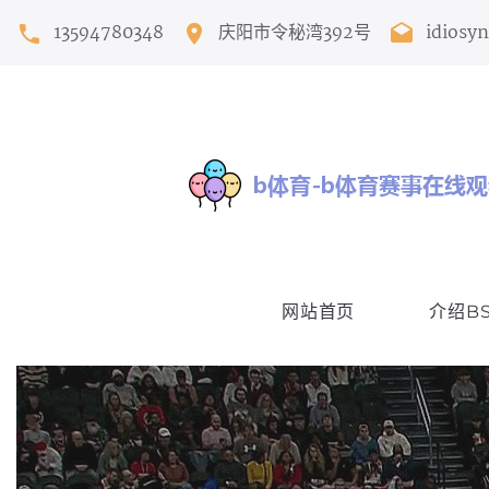
13594780348
庆阳市令秘湾392号
idiosy
网站首页
介绍B