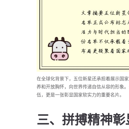
在全球化背景下，五位新星还承担着展示国家
养和开放胸怀，向世界传递自信从容的形象。
伍，更是一张彰显国家软实力的重要名片。
三、拼搏精神彰