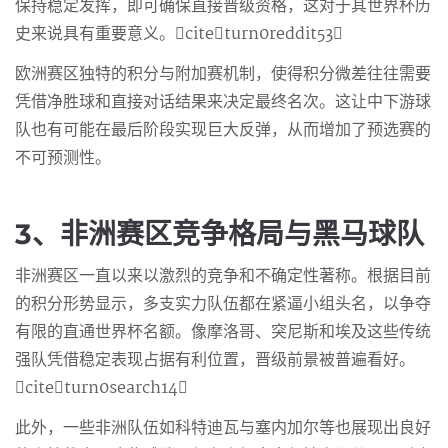
保持稳定发挥，即可确保直接晋级资格，这对于其世界杯历
史来说具有重要意义。citeturn0reddit53
欧洲赛区独特的积分与附加赛机制，使得积分微差往往需要
凭借净胜球和直接对话结果来决定最终名次。这让中下游球
队也有可能在最后阶段实现巨大反弹，从而增加了预选赛的
不可预测性。
3、非洲赛区竞争格局与黑马球队
非洲赛区一直以来以激烈的竞争和不确定性著称。根据目前
的积分形势显示，多支实力队伍都在紧逼小组头名，以争夺
有限的直通世界杯名额。像摩洛哥、突尼斯和埃及这些传统
强队凭借稳定表现占据有利位置，晋级前景被普遍看好。
citeturn0search14
此外，一些非洲队伍如科特迪瓦与塞内加尔等也展现出良好