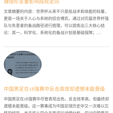
键隐形变量影响成败走向
文章摘要的内容：世界杯从来不只是技战术和体能的较量，
更是一场关于人心与系统的综合博弈。通过对历届世界杯强
队与失意者的备战路径进行梳理，可以提炼出三大核心结
论：其一，科学化、系统化的备战计划是基础保障；...
中国男足在18强赛中反击高效却遗憾未能晋级
中国男足在18强赛中尽管表现出色，反击效率高，但最终却
遗憾未能晋级。这一赛事成为中国足球历史中又一次难以忘