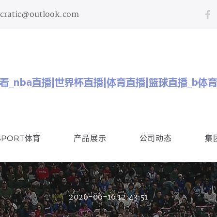
ncratic@outlook.com
SPORT体育
产品展示
公司动态
集
2026-06-16 12:43:51