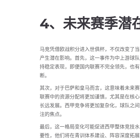
4、未来赛季潜
马竞凭借欧战积分进入世俱杯，不仅改变了当
产生潜在影响。首先，这一事件为中上游球
持稳定表现，即便国内联赛不完全领先，也有
断。
其次，对于巴萨和皇马而言，这意味着未来赛
联赛中的资源分配将更加谨慎，尤其是在核心
长远发展。西甲竞争将更加复杂化，球队之间
注的焦点。
最后，这一格局变化可能促进西甲整体竞技水
要性，他们将在青训体系建设、阵容深度拓展