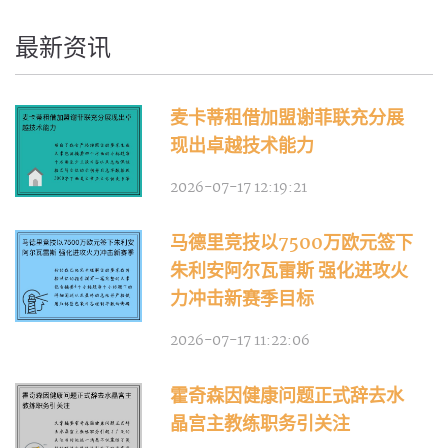
最新资讯
麦卡蒂租借加盟谢菲联充分展
现出卓越技术能力
2026-07-17 12:19:21
马德里竞技以7500万欧元签下
朱利安阿尔瓦雷斯 强化进攻火
力冲击新赛季目标
2026-07-17 11:22:06
霍奇森因健康问题正式辞去水
晶宫主教练职务引关注