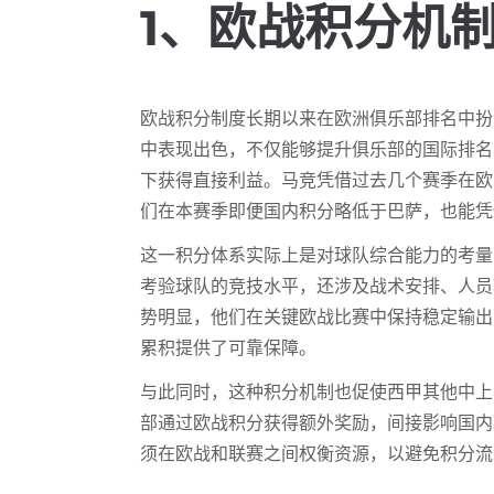
1、欧战积分机
欧战积分制度长期以来在欧洲俱乐部排名中扮
中表现出色，不仅能够提升俱乐部的国际排名
下获得直接利益。马竞凭借过去几个赛季在欧
们在本赛季即便国内积分略低于巴萨，也能凭
这一积分体系实际上是对球队综合能力的考量
考验球队的竞技水平，还涉及战术安排、人员
势明显，他们在关键欧战比赛中保持稳定输出
累积提供了可靠保障。
与此同时，这种积分机制也促使西甲其他中上
部通过欧战积分获得额外奖励，间接影响国内
须在欧战和联赛之间权衡资源，以避免积分流