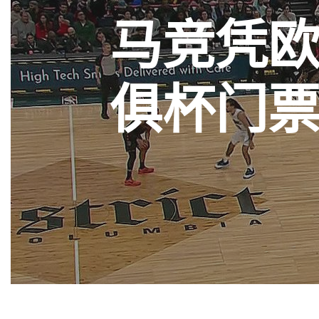
马竞凭
俱杯门