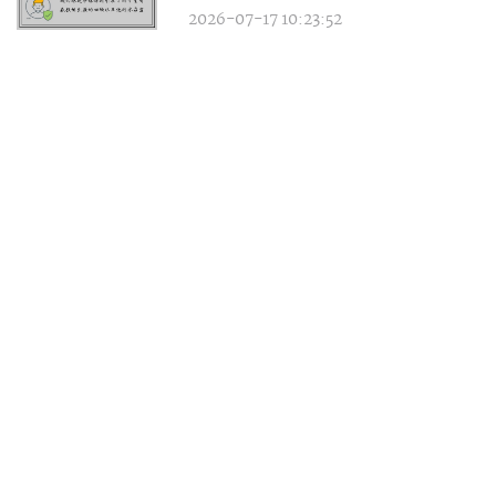
2026-07-17 10:23:52