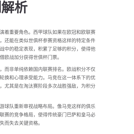
制解析
演着重要角色。西甲球队如果在欧冠和欧联赛
，还能在类似世俱杯参赛资格这样的特定条件
战中的稳定表现，积累了足够的积分，使得他
借欧战加分获得世俱杯门票。
，而非单纯依赖国内联赛排名。欧战积分不仅
轮换和心理承受能力。马竞在这一体系下的优
，尤其是在淘汰赛阶段多次战胜强敌，为积分
游球队重新审视战略布局。像马竞这样的俱乐
联赛的竞争格局，使得传统豪门巴萨和皇马必
失而失去关键资格。