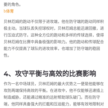
要的角色。
b体育
贝林厄姆的跑动不仅限于进攻端，他在防守端的跑动同样积
极主动。当球队丢失控球权时，贝林厄姆总能迅速回撤，进
行压迫式防守。这种全方位的跑动和多样的传球选择，使得
贝林厄姆在比赛中具备极强的影响力。他的跑动和传球配合
能力不仅提高了球队的进攻效率，也增加了防守端的稳固
性。
4、攻守平衡与高效的比赛影响
作为一名中场球员，贝林厄姆的最大优势之一便是他能够在
攻防两端保持高效的平衡。在进攻中，他不仅能够迅速插上
制造威胁，还能通过精准的远射帮助球队破门。而在防守
端，他同样具备强大的拦截和压迫能力，能够有效地限制对