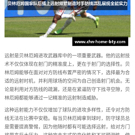
远射是贝林厄姆进攻武器库中的一项重要武器。他的远射技
术不仅仅体现在射门的精准度上，更在于射门的选择性。贝
林厄姆能够在面对对方防线布置严密的情况下，选择最为合
适的远射时机，并利用球场的空间为自己创造射门机会。无
论是利用对方防线的疏漏，还是在紧逼防守下找寻空隙，贝
林厄姆都能够通过一记精准的远射制造威胁。
这种远射能力不仅仅增加了球队的进攻多样性，还令对方防
线无法在比赛中安稳。每当贝林厄姆拿到球时，防守球员总
是需要提高警惕，因为他随时都有可能选择远射，给对方门