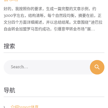
好的，我按照你的要求，生成一篇完整的文章示例，约
3000字左右，结构清晰，每个自然段均衡，摘要在前，正
文分四个方面详细阐述，并以总结结尾。文章围绕“迪巴拉
自由转会加盟罗马签约成功，引爆意甲转会市场”展...
搜索
Search...
导航
介绍bsport体育