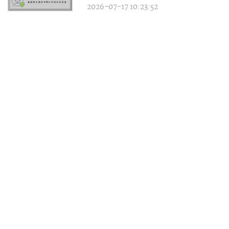
2026-07-17 10:23:52