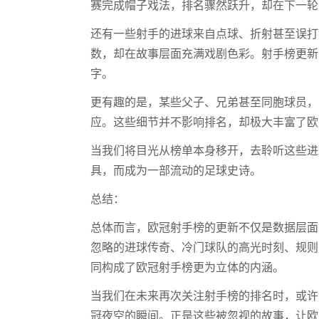
赛完成帽子戏法，排名骤然跃升，却在下一轮
还有一些射手的进球来自点球、折射甚至误打
数，却在故事层面充满戏剧色彩。射手榜更新
字。
更有趣的是，某些父子、兄弟甚至同胞球员，
应。这些细节并不影响排名，却极大丰富了欧
当我们将目光从榜单本身移开，去聆听这些进
具，而成为一部流动的足球史诗。
总结：
总体而言，欧冠射手榜的更新不仅是数据层面
忽略的进球传奇、冷门球队的高光时刻、规则
同构成了欧冠射手榜更为立体的内涵。
当我们在未来再次关注射手榜的排名时，或许
冠夜空的瞬间。正是这些被忽视的故事，让欧