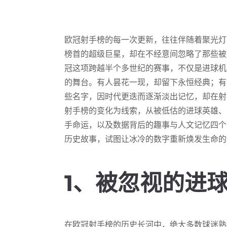
欧冠射手榜的每一次更新，往往伴随着聚光灯
榜首的超级巨星，却在不经意间忽略了那些被
冠这项跨越半个多世纪的赛事，不仅是进球机
的舞台。有人昙花一现，却留下永恒经典；有
些名字，因时代更迭而逐渐淡出记忆，却在射
射手榜的变化为线索，从被低估的进球英雄、
手命运，以及数据背后的趣事与人文记忆四个
历史故事，试图让冰冷的数字重新焕发生命的
1、被忽视的进
在欧冠射手榜的历史长河中，绝大多数球迷熟