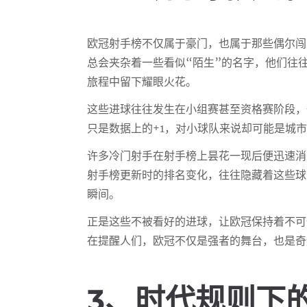
欧冠射手榜不仅属于豪门，也属于那些偶尔闯
总会夹杂着一些看似“陌生”的名字，他们往
旅程中留下耀眼火花。
这些进球往往发生在小组赛甚至资格赛阶段，
只是数据上的+1，对小球队来说却可能是城
许多冷门射手在射手榜上昙花一现后便迅速消
射手榜更新时的排名变化，往往隐藏着这些球
瞬间。
正是这些不被看好的进球，让欧冠保持着不可
在提醒人们，欧冠不仅是强者的舞台，也是奇
3、时代规则下