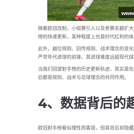
随着欧冠改制、小组赛引入以及参赛名额扩大
榜的快速更新，某种程度上也是时代红利的体
此外，越位规则、回传规则、战术理念的变化
严苛年代进球的前锋，其进球难度远超现代球
当我们回望射手榜的历史更新轨迹，其实是在
后都是规则、战术与足球理念的共同作用。
4、数据背后的
欧冠射手榜看似理性而客观，但其背后却隐藏