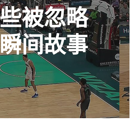
些被忽略
瞬间故事