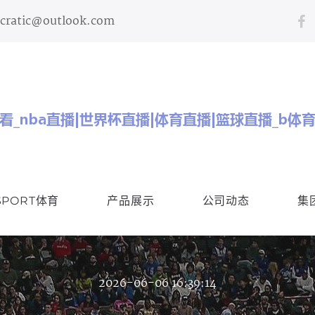
ncratic@outlook.com
SPORT体育
产品展示
公司动态
集
2026-06-06 16:39:14