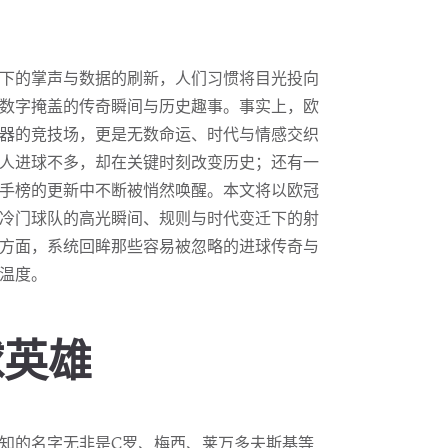
下的掌声与数据的刷新，人们习惯将目光投向
数字掩盖的传奇瞬间与历史趣事。事实上，欧
器的竞技场，更是无数命运、时代与情感交织
人进球不多，却在关键时刻改变历史；还有一
手榜的更新中不断被悄然唤醒。本文将以欧冠
冷门球队的高光瞬间、规则与时代变迁下的射
方面，系统回眸那些容易被忽略的进球传奇与
温度。
球英雄
知的名字无非是C罗、梅西、莱万多夫斯基等