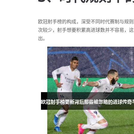
欧冠射手榜的构成，深受不同时代赛制与规则
次较少，射手想要积累高进球数并不容易，这
出。