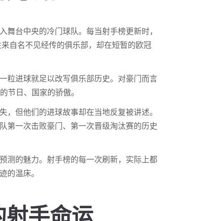
入舞台中央的冷门球队。每当射手榜更新时，
往来自名不见经传的俱乐部，却在短暂的欧冠
一粒进球就足以改写俱乐部历史。对豪门而言
市的节日、国家的骄傲。
失，但他们的进球故事却在当地反复被讲述。
队第一次击败豪门、第一次晋级淘汰赛的历史
预测的魅力。射手榜的每一次刷新，实际上都
迹的温床。
的射手命运