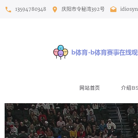
13594780348
庆阳市令秘湾392号
idiosy
网站首页
介绍B