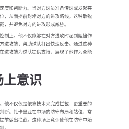
速度和判断力。当对方球员准备传球或发起突
位，从而提前封堵对方的进攻路线。这种敏锐
截，并避免对方的进攻形成威胁。
控制上。他不仅能够在对方进攻时起到阻挡作
方进攻端，帮助球队打出快速反击。通过这种
在进攻端为球队提供支持，展现了他作为全能
场上意识
。他不仅仅是依靠技术来完成拦截，更重要的
判断。扎卡里亚在中场的防守布局和站位，常
提前做出拦截。这种场上意识使他在防守中始
判。