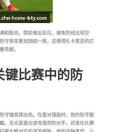
通和配合，提前做出反应，避免防线出现空
防守表现更加团结一致，这使得扎卡里亚的拦
要贡献。
关键比赛中的防
防守端发挥出色。在面对强敌时，他的防守能
截。无论是面对进攻强劲的对手，还是在比赛
拦截化解对方的进攻威胁。他的这种表现，让