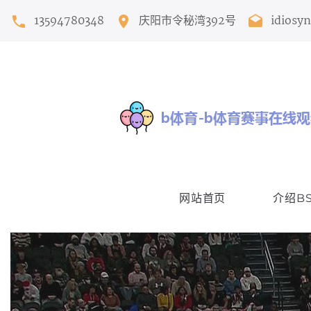
13594780348
庆阳市令秘湾392号
idiosy
网站首页
介绍B