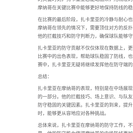
摩纳哥在关键比赛中能够更好地保持防线的稳
在比赛的最后阶段，扎卡里亚的冷静与耐心也
摩纳哥在领先的情况下，需要顶住对方的反扑
他的拦截技巧和防守判断力，确保球队能够守
扎卡里亚的防守贡献不仅仅体现在数据上，更
比赛中的出色表现，帮助球队稳固了防线，也
赛中，扎卡里亚无疑将继续发挥他在防守端的
总结：
扎卡里亚在摩纳哥的表现，特别是在中场展现
的一部分。他的拦截技巧、场上意识、与队友
防守稳固的关键因素。扎卡里亚的到来，提升
时，能够更从容地应对各种挑战。
总体来说，扎卡里亚在摩纳哥的防守工作，不