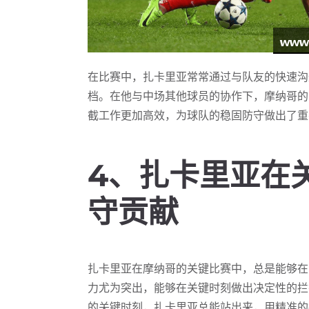
在比赛中，扎卡里亚常常通过与队友的快速沟
档。在他与中场其他球员的协作下，摩纳哥的
截工作更加高效，为球队的稳固防守做出了重
4、扎卡里亚在
守贡献
扎卡里亚在摩纳哥的关键比赛中，总是能够在
力尤为突出，能够在关键时刻做出决定性的拦
的关键时刻，扎卡里亚总能站出来，用精准的