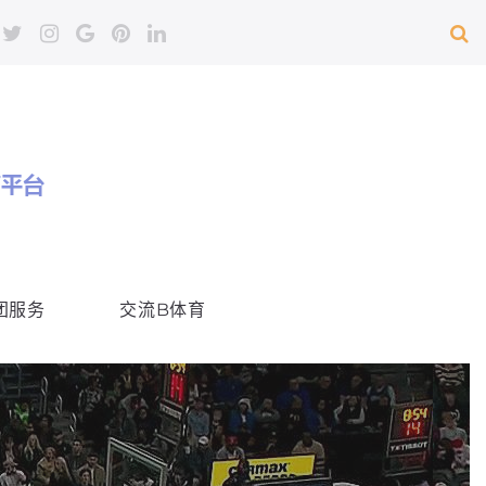
团服务
交流B体育