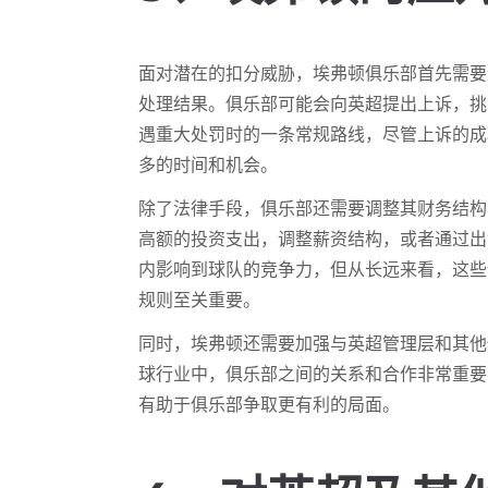
面对潜在的扣分威胁，埃弗顿俱乐部首先需要
处理结果。俱乐部可能会向英超提出上诉，挑
遇重大处罚时的一条常规路线，尽管上诉的成
多的时间和机会。
除了法律手段，俱乐部还需要调整其财务结构
高额的投资支出，调整薪资结构，或者通过出
内影响到球队的竞争力，但从长远来看，这些
规则至关重要。
同时，埃弗顿还需要加强与英超管理层和其他
球行业中，俱乐部之间的关系和合作非常重要
有助于俱乐部争取更有利的局面。