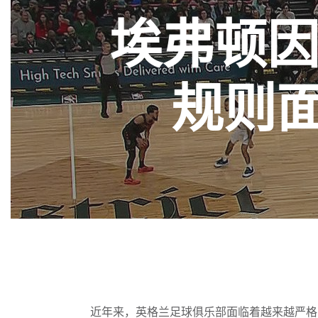
埃弗顿
规则
近年来，英格兰足球俱乐部面临着越来越严格