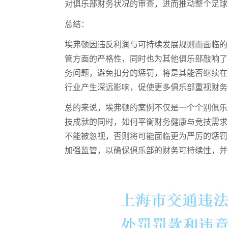
对俱乐部财务状况的审查，进而推动整个足球
总结：
埃弗顿因违反利润与可持续发展规则而面临的
管方面的严格性，同时也为其他俱乐部敲响了
务问题，避免扣分的惩罚，将是其能否继续在
行业产生深远影响，促使更多俱乐部重视财务
总的来说，埃弗顿的案例不仅是一个个别俱乐
技成就的同时，如何平衡财务健康与竞技需求
不能被忽视，否则将可能面临更为严厉的惩罚
加强监管，以确保俱乐部的财务可持续性，并