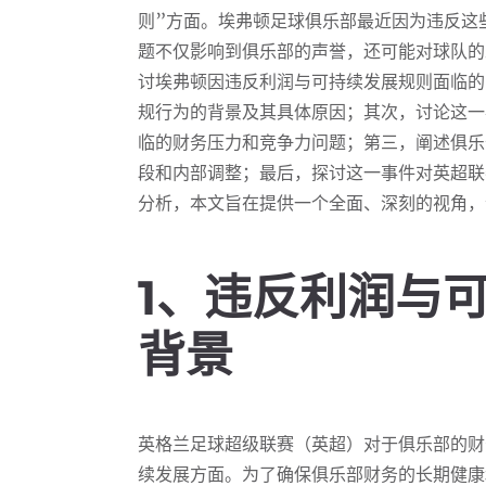
则”方面。埃弗顿足球俱乐部最近因为违反这
题不仅影响到俱乐部的声誉，还可能对球队的
讨埃弗顿因违反利润与可持续发展规则面临的
规行为的背景及其具体原因；其次，讨论这一
临的财务压力和竞争力问题；第三，阐述俱乐
段和内部调整；最后，探讨这一事件对英超联
分析，本文旨在提供一个全面、深刻的视角，
1、违反利润与
背景
英格兰足球超级联赛（英超）对于俱乐部的财
续发展方面。为了确保俱乐部财务的长期健康