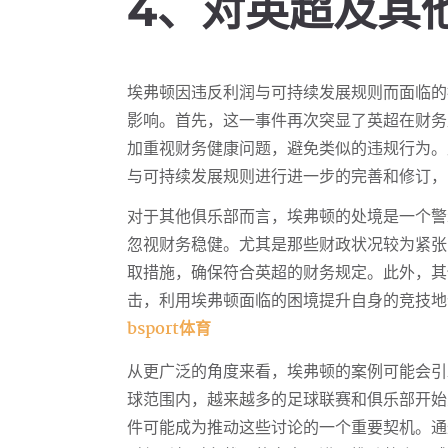
4、对英超及其
埃弗顿因违反利润与可持续发展规则而面临的
影响。首先，这一事件再次突显了英超在财务
加重视财务健康问题，避免类似的违规行为。
与可持续发展规则进行进一步的完善和修订，
对于其他俱乐部而言，埃弗顿的处境是一个警
忽视财务稳健。尤其是那些财政状况较为紧张
取措施，确保符合英超的财务规定。此外，其
击，利用埃弗顿面临的困境提升自身的竞技地
bsport体育
从更广泛的角度来看，埃弗顿的案例可能会引
球范围内，越来越多的足球联赛和俱乐部开始
件可能成为推动这些讨论的一个重要契机。通