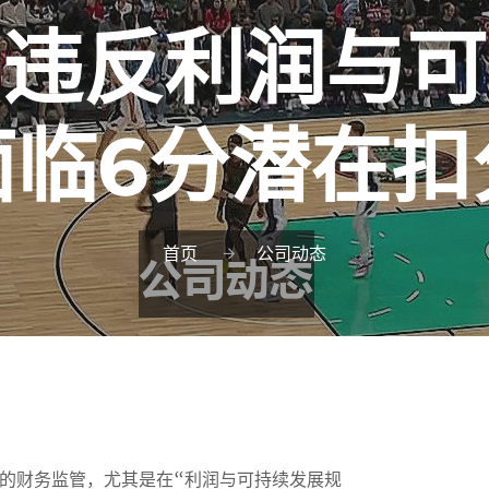
因违反利润与可
面临6分潜在扣
首页
公司动态
的财务监管，尤其是在“利润与可持续发展规