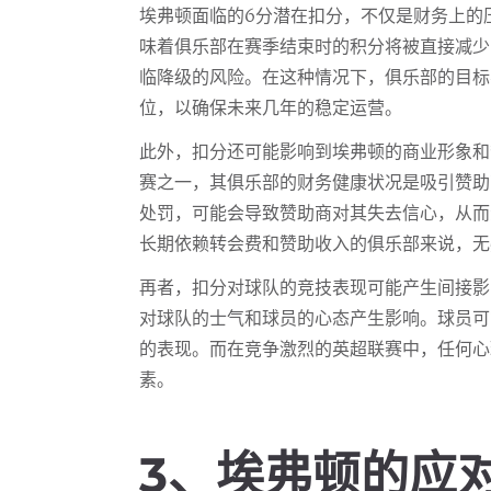
埃弗顿面临的6分潜在扣分，不仅是财务上的
味着俱乐部在赛季结束时的积分将被直接减少
临降级的风险。在这种情况下，俱乐部的目标
位，以确保未来几年的稳定运营。
此外，扣分还可能影响到埃弗顿的商业形象和
赛之一，其俱乐部的财务健康状况是吸引赞助
处罚，可能会导致赞助商对其失去信心，从而
长期依赖转会费和赞助收入的俱乐部来说，无
再者，扣分对球队的竞技表现可能产生间接影
对球队的士气和球员的心态产生影响。球员可
的表现。而在竞争激烈的英超联赛中，任何心
素。
3、埃弗顿的应