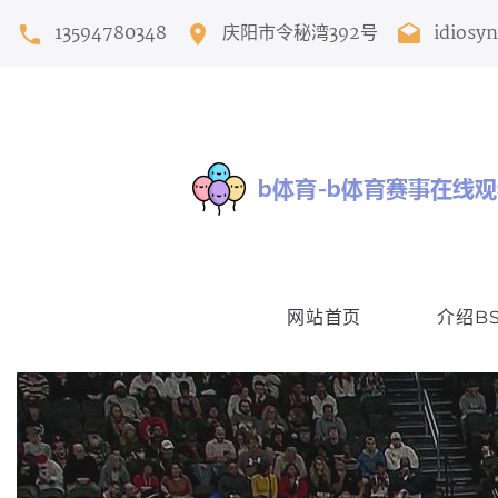
13594780348
庆阳市令秘湾392号
idiosy
网站首页
介绍B