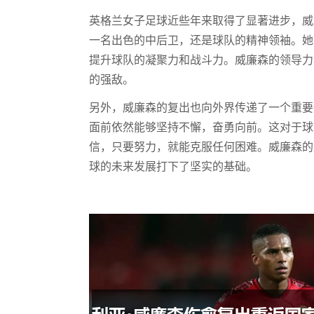
英格兰女子足球近些年来取得了显著进步，威
一名出色的中后卫，还是球队的精神领袖。她
提升球队的凝聚力和战斗力。威廉森的领导力
的强敌。
另外，威廉森的复出也向外界传递了一个重要
面前依然能够坚持不懈，奋勇向前。这对于球
信，只要努力，就能克服任何困难。威廉森的
球的未来发展打下了坚实的基础。