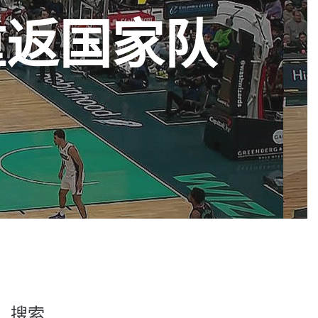
重返国家队
搜索