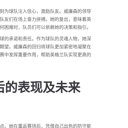
刻为球队注入信心，激励队友。威廉森的领导
队友们在场上奋力拼搏。她的复出，意味着英
何困难时，队员们可以依赖她的决策和指引。
球的承诺和责任。作为球队的灵魂人物，她深
期望。威廉森的回归将球队更加紧密地凝聚在
赛中发挥重要作用，帮助英格兰队实现更高的
后的表现及未来
点。她在重返赛场后，凭借自己出色的防守能