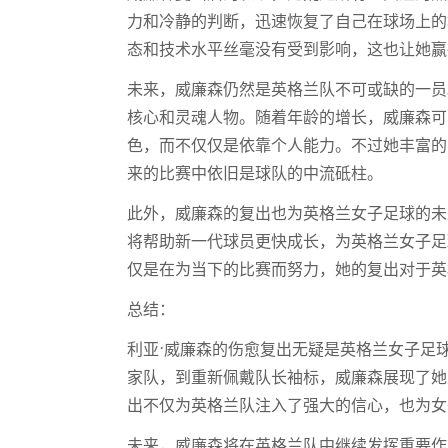
力和冷静的判断，迅速恢复了自己在球场上的
态和技术水平丝毫没有受到影响，这也让她赢
未来，威廉森仍然是英格兰队不可或缺的一员
核心和灵魂人物。随着年龄的增长，威廉森可
色，而不仅仅是依靠个人能力。不过她丰富的
来的比赛中依旧是球队的中流砥柱。
此外，威廉森的复出也为英格兰女子足球的未
将帮助新一代球员更快成长，为英格兰女子足
仅是在为当下的比赛而努力，她的复出对于英
总结：
利亚·威廉森的伤愈复出无疑是英格兰女子足
家队，到重新佩戴队长袖标，威廉森展现了她
出不仅为英格兰队注入了强大的信心，也为女
未来，威廉森将在英格兰队中继续发挥重要作