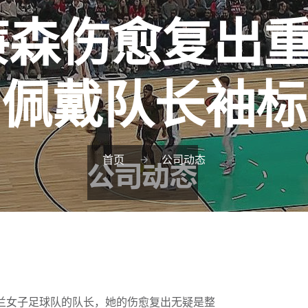
廉森伤愈复出
佩戴队长袖标
首页
公司动态
作为英格兰女子足球队的队长，她的伤愈复出无疑是整