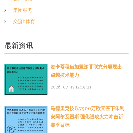
集团服务
交流b体育
最新资讯
麦卡蒂租借加盟谢菲联充分展现出
卓越技术能力
2026-07-17 12:19:21
马德里竞技以7500万欧元签下朱利
安阿尔瓦雷斯 强化进攻火力冲击新
赛季目标