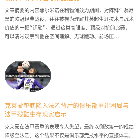
文章摘要的内容菲尔米诺在利物浦效力期间，对阵拜仁慕尼
黑的欧冠经典战役，往往被视为理解其英超生涯技术与战术
价值的一把“钥匙”。通过这类高强度、顶级对抗的比赛，
可以清晰观察到他在空间理解、无球跑动、前场压...
克莱蒙垫底降入法乙背后的俱乐部重建困局与
法甲残酷生存现实启示
克莱蒙在法甲赛季的表现令人失望，最终以倒数第一的成绩
降级至法乙。这个结果不仅是俱乐部竞技水平的直接体现，