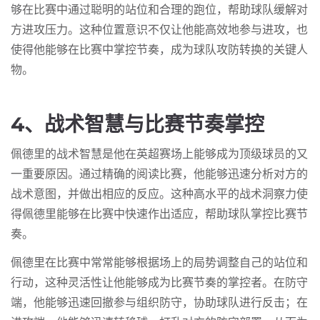
够在比赛中通过聪明的站位和合理的跑位，帮助球队缓解对
方进攻压力。这种位置意识不仅让他能高效地参与进攻，也
使得他能够在比赛中掌控节奏，成为球队攻防转换的关键人
物。
4、战术智慧与比赛节奏掌控
佩德里的战术智慧是他在英超赛场上能够成为顶级球员的又
一重要原因。通过精确的阅读比赛，他能够迅速分析对方的
战术意图，并做出相应的反应。这种高水平的战术洞察力使
得佩德里能够在比赛中快速作出适应，帮助球队掌控比赛节
奏。
佩德里在比赛中常常能够根据场上的局势调整自己的站位和
行动，这种灵活性让他能够成为比赛节奏的掌控者。在防守
端，他能够迅速回撤参与组织防守，协助球队进行反击；在